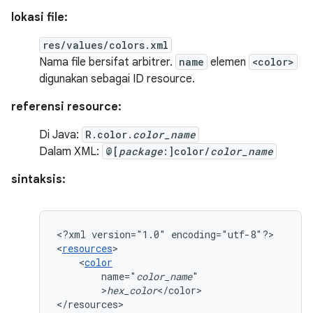
lokasi file:
res/values/colors.xml
Nama file bersifat arbitrer.
name
elemen
<color>
digunakan sebagai ID resource.
referensi resource:
Di Java:
R.color.
color_name
Dalam XML:
@[
package
:]color/
color_name
sintaksis:
<?xml
version="1.0"
encoding="utf-8"?>

<
resources
<
color
name="
color_name
>
hex_color
</color>

</resources>