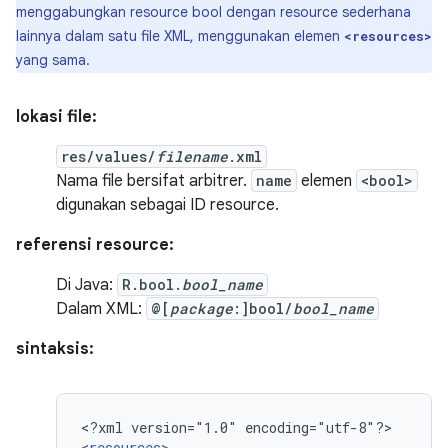
menggabungkan resource bool dengan resource sederhana
lainnya dalam satu file XML, menggunakan elemen
<resources>
yang sama.
lokasi file:
res/values/
filename
.xml
Nama file bersifat arbitrer.
name
elemen
<bool>
digunakan sebagai ID resource.
referensi resource:
Di Java:
R.bool.
bool_name
Dalam XML:
@[
package
:]bool/
bool_name
sintaksis:
<?xml
version="1.0"
encoding="utf-8"?>

<
resources