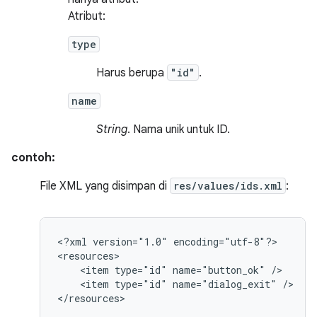
Atribut:
type
Harus berupa
"id"
.
name
String
. Nama unik untuk ID.
contoh:
File XML yang disimpan di
res/values/ids.xml
:
<?xml
version="1.0"
encoding="utf-8"?>

<item
type="id"
name="button_ok"
<item
type="id"
name="dialog_exit"
/>

</resources>