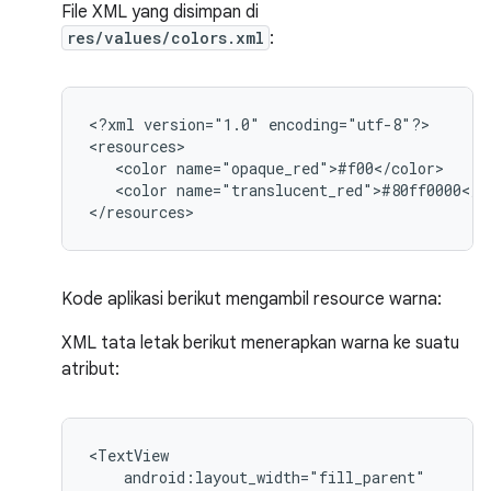
File XML yang disimpan di
res/values/colors.xml
:
<?xml
version="1.0"
encoding="utf-8"?>

<color
<color
name="translucent_red">#80ff0000</co
</resources>
Kode aplikasi berikut mengambil resource warna:
XML tata letak berikut menerapkan warna ke suatu
atribut: