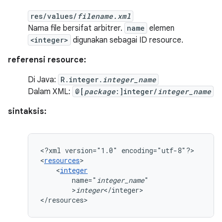
res/values/
filename.xml
Nama file bersifat arbitrer.
name
elemen
<integer>
digunakan sebagai ID resource.
referensi resource:
Di Java:
R.integer.
integer_name
Dalam XML:
@[
package
:]integer/
integer_name
sintaksis:
<?xml
version="1.0"
encoding="utf-8"?>

<
resources
<
integer
name="
integer_name
>
integer
</integer>

</resources>