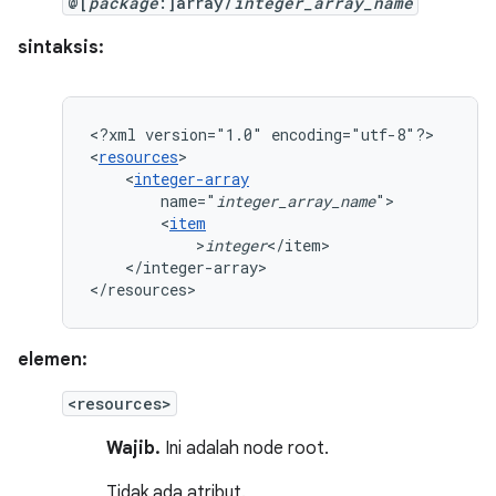
@[
package
:]array/
integer_array_name
sintaksis:
<?xml
version="1.0"
encoding="utf-8"?>

<
resources
<
integer-array
name="
integer_array_name
<
item
>
integer
</integer-array>

</resources>
elemen:
<resources>
Wajib.
Ini adalah node root.
Tidak ada atribut.