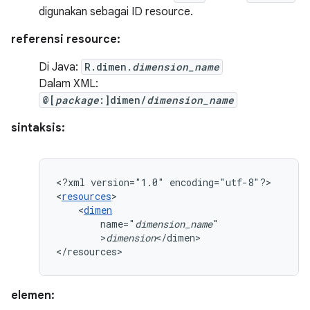
digunakan sebagai ID resource.
referensi resource:
Di Java:
R.dimen.
dimension_name
Dalam XML:
@[
package
:]dimen/
dimension_name
sintaksis:
<?xml
version="1.0"
encoding="utf-8"?>

<
resources
<
dimen
name="
dimension_name
>
dimension
</dimen>

</resources>
elemen: