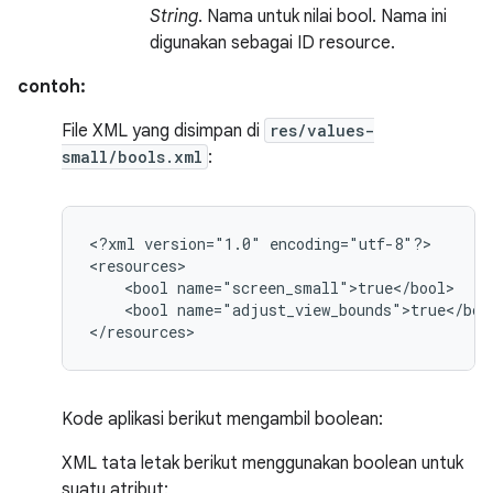
String
. Nama untuk nilai bool. Nama ini
digunakan sebagai ID resource.
contoh:
File XML yang disimpan di
res/values-
small/bools.xml
:
<?xml
version="1.0"
encoding="utf-8"?>

<bool
<bool
name="adjust_view_bounds">true</bool
</resources>
Kode aplikasi berikut mengambil boolean:
XML tata letak berikut menggunakan boolean untuk
suatu atribut: