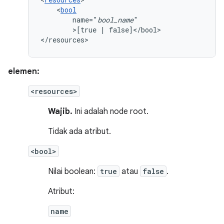
<
bool
name="
bool_name
>[true
|
false]</bool>

</resources>
elemen:
<resources>
Wajib.
Ini adalah node root.
Tidak ada atribut.
<bool>
Nilai boolean:
true
atau
false
.
Atribut:
name