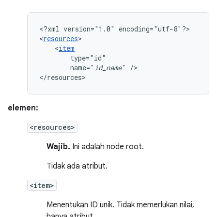
<?xml
version="1.0"
encoding="utf-8"?>

<
resources
<
item
name="
id_name
"
/>

</resources>
elemen:
<resources>
Wajib.
Ini adalah node root.
Tidak ada atribut.
<item>
Menentukan ID unik. Tidak memerlukan nilai,
hanya atribut.