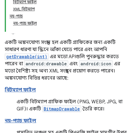
বিটম্যাপ ফাইল
XML বিটম্যাপ
নয়-প্যাচ
নয়-প্যাচ ফাইল
একটি অঙ্কনযোগ্য সংস্থান হল একটি গ্রাফিকের জন্য একটি
সাধারণ ধারণা যা স্ক্রিনে আঁকা যেতে পারে এবং আপনি
getDrawable(int)
এর মতো APIগুলি পুনরুদ্ধার করতে
পারেন বা
android:drawable
এবং
android:icon
এর
মতো বৈশিষ্ট্য সহ অন্য XML সংস্থানে প্রয়োগ করতে পারেন।
অঙ্কনযোগ্য বিভিন্ন ধরনের আছে:
বিটম্যাপ ফাইল
একটি বিটম্যাপ গ্রাফিক ফাইল (PNG, WEBP, JPG, বা
GIF)। একটি
BitmapDrawable
তৈরি করে।
নয়-প্যাচ ফাইল
প্রসারিত অঞ্চল সহ একটি পিএনজি ফাইল সামগ্রীর উপর