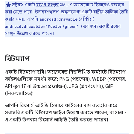
দ্রষ্টব্য:
একটি
রঙের সংস্থান
XML-এ অঙ্কনযোগ্য হিসাবেও ব্যবহার
করা যেতে পারে। উদাহরণস্বরূপ,
অঙ্কনযোগ্য একটি রাষ্ট্রীয় তালিকা
তৈরি
করার সময়, আপনি
বৈশিষ্ট্য (
android:drawable
) এর জন্য একটি রঙের
android:drawable="@color/green"
সংস্থান উল্লেখ করতে পারেন।
বিটম্যাপ
একটি বিটম্যাপ ছবি। অ্যান্ড্রয়েড নিম্নলিখিত ফর্ম্যাটে বিটম্যাপ
ফাইলগুলিকে সমর্থন করে: PNG (পছন্দের), WEBP (পছন্দের,
API স্তর 17 বা উচ্চতর প্রয়োজন), JPG (গ্রহণযোগ্য), GIF
(নিরুৎসাহিত)৷
আপনি রিসোর্স আইডি হিসাবে ফাইলের নাম ব্যবহার করে
সরাসরি একটি বিটম্যাপ ফাইল উল্লেখ করতে পারেন, বা XML-
এ একটি উপনাম রিসোর্স আইডি তৈরি করতে পারেন।