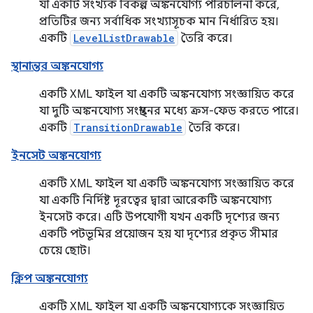
যা একটি সংখ্যক বিকল্প অঙ্কনযোগ্য পরিচালনা করে,
প্রতিটির জন্য সর্বাধিক সংখ্যাসূচক মান নির্ধারিত হয়।
একটি
LevelListDrawable
তৈরি করে।
স্থানান্তর অঙ্কনযোগ্য
একটি XML ফাইল যা একটি অঙ্কনযোগ্য সংজ্ঞায়িত করে
যা দুটি অঙ্কনযোগ্য সংস্থানের মধ্যে ক্রস-ফেড করতে পারে।
একটি
TransitionDrawable
তৈরি করে।
ইনসেট অঙ্কনযোগ্য
একটি XML ফাইল যা একটি অঙ্কনযোগ্য সংজ্ঞায়িত করে
যা একটি নির্দিষ্ট দূরত্বের দ্বারা আরেকটি অঙ্কনযোগ্য
ইনসেট করে। এটি উপযোগী যখন একটি দৃশ্যের জন্য
একটি পটভূমির প্রয়োজন হয় যা দৃশ্যের প্রকৃত সীমার
চেয়ে ছোট।
ক্লিপ অঙ্কনযোগ্য
একটি XML ফাইল যা একটি অঙ্কনযোগ্যকে সংজ্ঞায়িত