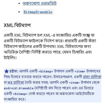
অঙ্কনযোগ্য ওভারভিউ
BitmapDrawable
XML বিটম্যাপ
একটি XML বিটম্যাপ হল XML-এ সংজ্ঞায়িত একটি সংস্থান যা
একটি বিটম্যাপ ফাইলকে নির্দেশ করে। প্রভাবটি একটি কাঁচা
বিটম্যাপ ফাইলের একটি উপনাম। XML বিটম্যাপের জন্য
অতিরিক্ত বৈশিষ্ট্য নির্দিষ্ট করতে পারে, যেমন ডিথারিং এবং
টাইলিং।
দ্রষ্টব্য:
আপনি একটি
উপাদান একটি
উপাদানের
<bitmap>
<item>
শিশু হিসাবে ব্যবহার করতে পারেন। উদাহরণস্বরূপ, একটি
রাজ্য তালিকা
বা
স্তর তালিকা
তৈরি করার সময়, আপনি একটি
উপাদান থেকে
<item>
বৈশিষ্ট্যটি বাদ দিতে পারেন এবং এর ভিতরে
android:drawable
একটি
নেস্ট করতে পারেন যা অঙ্কনযোগ্য আইটেমটিকে
<bitmap>
সংজ্ঞায়িত করে।