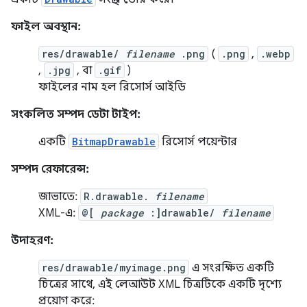
ফাইল অবস্থান:
res/drawable/
filename
.png
(
.png
,
.webp
,
.jpg
, বা
.gif
)
ফাইলের নাম হল রিসোর্স আইডি
সংকলিত সম্পদ ডেটা টাইপ:
একটি
BitmapDrawable
রিসোর্স পয়েন্টার
সম্পদ রেফারেন্স:
জাভাতে:
R.drawable.
filename
XML-এ:
@[
package
:]drawable/
filename
উদাহরণ:
res/drawable/myimage.png
এ সংরক্ষিত একটি
চিত্রের সাথে, এই লেআউট XML চিত্রটিকে একটি দৃশ্যে
প্রয়োগ করে: