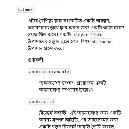
<item>
এটির বৈশিষ্ট্য দ্বারা সংজ্ঞায়িত একটি অবস্থানে,
অঙ্কনযোগ্য স্তরে স্থাপন করার জন্য একটি অঙ্কনযোগ্য
সংজ্ঞায়িত করে। একটি
<layer-list>
উপাদানের সন্তান হতে হবে। শিশু
<bitmap>
উপাদান গ্রহণ করে।
গুণাবলী:
android:drawable
অঙ্কনযোগ্য সম্পদ
।
প্রয়োজন
একটি
অঙ্কনযোগ্য সম্পদের উল্লেখ।
android:id
রিসোর্স আইডি
। এই অঙ্কনযোগ্য জন্য একটি
অনন্য সম্পদ আইডি. এই আইটেমের জন্য
একটি নতুন রিসোর্স আইডি তৈরি করতে,