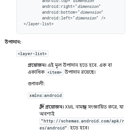
android:top="
dimension
android:right="
dimension
android:bottom="
dimension
android:left="
dimension
"
/>

</layer-list>
উপাদান:
<layer-list>
প্রয়োজন।
এই মূল উপাদান হতে হবে. এক বা
একাধিক
<item>
উপাদান রয়েছে।
গুণাবলী:
xmlns:android
স্ট্রিং
প্রয়োজন।
XML নামস্থান সংজ্ঞায়িত করে, যা
অবশ্যই
"http://schemas.android.com/apk/r
es/android"
হতে হবে।