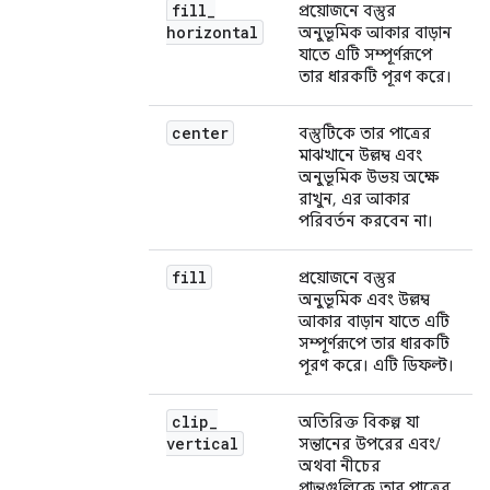
fill
_
প্রয়োজনে বস্তুর
horizontal
অনুভূমিক আকার বাড়ান
যাতে এটি সম্পূর্ণরূপে
তার ধারকটি পূরণ করে।
center
বস্তুটিকে তার পাত্রের
মাঝখানে উল্লম্ব এবং
অনুভূমিক উভয় অক্ষে
রাখুন, এর আকার
পরিবর্তন করবেন না।
fill
প্রয়োজনে বস্তুর
অনুভূমিক এবং উল্লম্ব
আকার বাড়ান যাতে এটি
সম্পূর্ণরূপে তার ধারকটি
পূরণ করে। এটি ডিফল্ট।
clip
_
অতিরিক্ত বিকল্প যা
vertical
সন্তানের উপরের এবং/
অথবা নীচের
প্রান্তগুলিকে তার পাত্রের