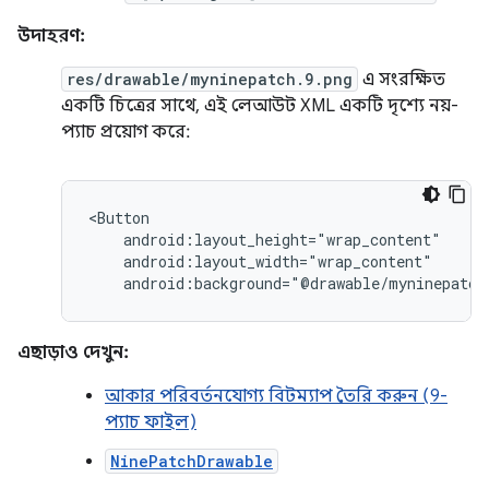
উদাহরণ:
res/drawable/myninepatch.9.png
এ সংরক্ষিত
একটি চিত্রের সাথে, এই লেআউট XML একটি দৃশ্যে নয়-
প্যাচ প্রয়োগ করে:
android:background="@drawable/myninepatch
এছাড়াও দেখুন:
আকার পরিবর্তনযোগ্য বিটম্যাপ তৈরি করুন (9-
প্যাচ ফাইল)
NinePatchDrawable