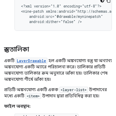
<?xml
version="1.0"
encoding="utf-8"?>

<nine-patch
android:dither="false"
/>
স্তর তালিকা
একটি
LayerDrawable
হল একটি অঙ্কনযোগ্য বস্তু যা অন্যান্য
অঙ্কনযোগ্য একটি অ্যারে পরিচালনা করে। তালিকার প্রতিটি
অঙ্কনযোগ্য তালিকার ক্রম অনুসারে আঁকা হয়। তালিকার শেষ
অঙ্কনযোগ্য শীর্ষে আঁকা হয়।
প্রতিটি অঙ্কনযোগ্য একটি একক
<layer-list>
উপাদানের
মধ্যে একটি
<item>
উপাদান দ্বারা প্রতিনিধিত্ব করা হয়।
ফাইল অবস্থান: