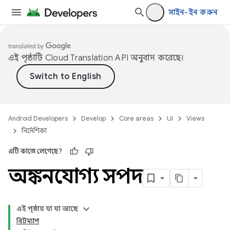
সাইন-ইন করুন
এই পৃষ্ঠাটি
Cloud Translation API
অনুবাদ করেছে।
Android Developers
Develop
Core areas
UI
Views
নির্দেশিকা
এটি কাজে লেগেছে?
অঙ্কনযোগ্য সম্পদ
এই পৃষ্ঠায় যা যা আছে
বিটম্যাপ