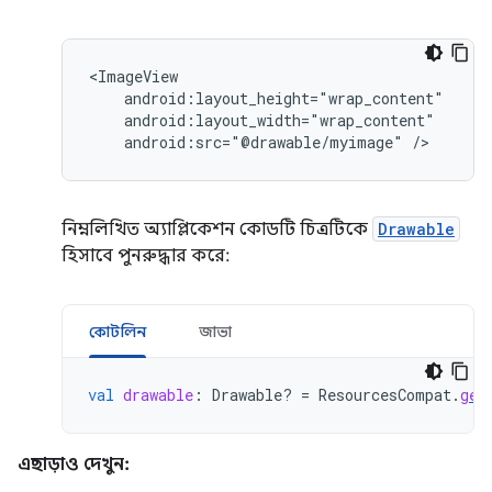
android:src="@drawable/myimage"
/>
নিম্নলিখিত অ্যাপ্লিকেশন কোডটি চিত্রটিকে
Drawable
হিসাবে পুনরুদ্ধার করে:
কোটলিন
জাভা
val
drawable
:
Drawable? 
=
ResourcesCompat
.
get
এছাড়াও দেখুন: