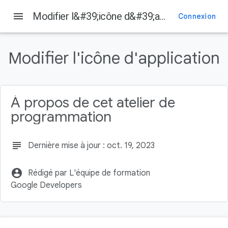
menu
Modifier l&#39;icône d&#39;application
Connexion
Sur cette page
Avant de commencer
Modifier l'icône d'application
Conditions préalables
Points abordés
Objectifs de l'atelier
À propos de cet atelier de
Ce dont vous avez besoin
programmation
subject
Dernière mise à jour : oct. 19, 2023
account_circle
Rédigé par L'équipe de formation
Google Developers