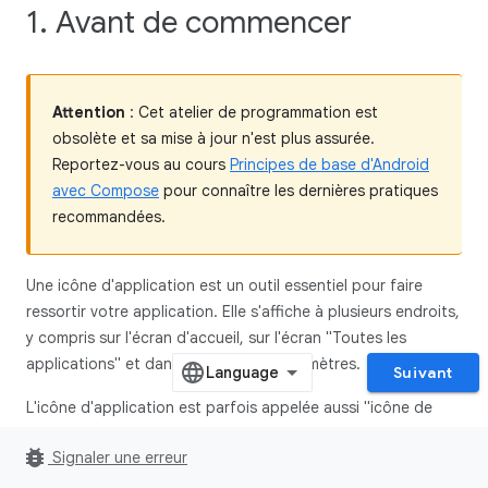
1. Avant de commencer
Attention
: Cet atelier de programmation est
obsolète et sa mise à jour n'est plus assurée.
Reportez-vous au cours
Principes de base d'Android
avec Compose
pour connaître les dernières pratiques
recommandées.
Une icône d'application est un outil essentiel pour faire
ressortir votre application. Elle s'affiche à plusieurs endroits,
y compris sur l'écran d'accueil, sur l'écran "Toutes les
applications" et dans l'application Paramètres.
Suivant
L'icône d'application est parfois appelée aussi "icône de
lanceur". Le terme "lanceur" désigne ce qui se passe lorsque
bug_report
Signaler une erreur
vous appuyez sur le bouton Accueil d'un appareil Android
pour afficher et organiser vos applications, ajouter des