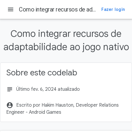
menu
Como integrar recursos de adaptabilidade ao jogo nativo
Fazer login
Nesta página
Por que preciso integrar recursos de adaptabilidade ao meu jogo?
Como integrar recursos de
Como configurar o ambiente de desenvolvimento
adaptabilidade ao jogo nativo
Como configurar o projeto
Detectar mudanças no status térmico em Java
Registrar os métodos nativos da classe C++ no JNI_OnLoad
Sobre este codelab
subject
Último fev. 6, 2024 atualizado
account_circle
Escrito por Hakim Hauston, Developer Relations
Engineer - Android Games