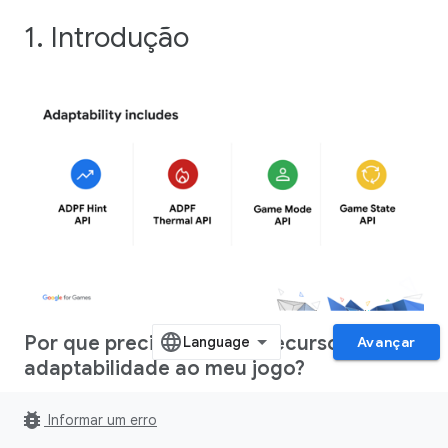
1. Introdução
Por que preciso integrar recursos de
Avançar
adaptabilidade ao meu jogo?
As APIs de adaptabilidade permitem receber feedback
bug_report
Informar um erro
sobre o estado do dispositivo no momento da execução do