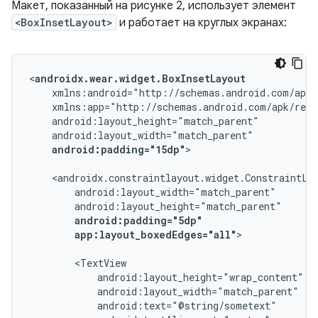
Макет, показанный на рисунке 2, использует элемент
<BoxInsetLayout>
и работает на круглых экранах:
<
androidx.wear.widget.BoxInsetLayout
android:padding="15dp"
>

android:padding="5dp"
app:layout_boxedEdges="all"
>
