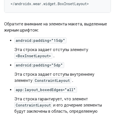
</androidx.wear.widget.BoxInsetLayout>
Обратите внимание на элементы макета, выделенные
жирным шрифтом:
android:padding="15dp"
Эта строка задает отступы элементу
<BoxInsetLayout>
.
android:padding="5dp"
Эта строка задает отступы внутреннему
элементу
ConstraintLayout
.
app:layout_boxedEdges="all"
Эта строка гарантирует, что элемент
ConstraintLayout
и его дочерние элементы
будут заключены в область, определяемую