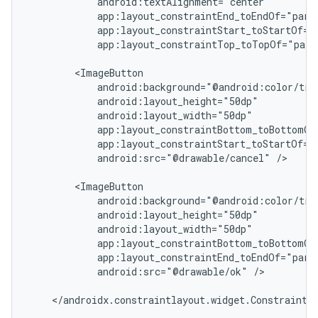
app:layout_constraintTop_toTopOf="pare
android:src="@drawable/cancel"
/>

android:src="@drawable/ok"
/>

</androidx.constraintlayout.widget.ConstraintLa