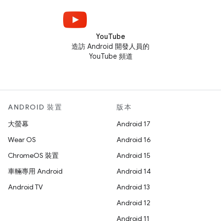
YouTube
造訪 Android 開發人員的
YouTube 頻道
ANDROID 裝置
版本
大螢幕
Android 17
Wear OS
Android 16
ChromeOS 裝置
Android 15
車輛專用 Android
Android 14
Android TV
Android 13
Android 12
Android 11