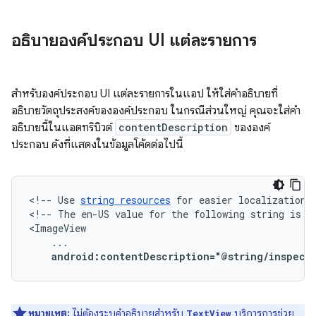
อธิบายองค์ประกอบ UI แต่ละรายการ
สำหรับองค์ประกอบ UI แต่ละรายการในแอป ให้ใส่คำอธิบายที่
อธิบายวัตถุประสงค์ขององค์ประกอบ ในกรณีส่วนใหญ่ คุณจะใส่คำ
อธิบายนี้ในแอตทริบิวต์
contentDescription
ขององค์
ประกอบ ดังที่แสดงในข้อมูลโค้ดต่อไปนี้
<!--
Use
string
resources
for
easier
localization.
<!--
The
en-US
value
for
the
following
string
is
"
android:contentDescription="@string/inspect
หมายเหตุ:
ไม่ต้องระบุคำอธิบายสำหรับ
บริการการช่วย
TextView