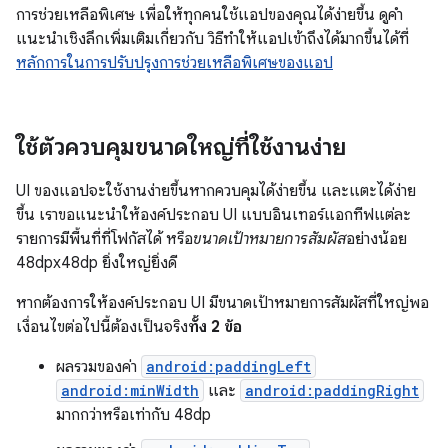
การช่วยเหลือพิเศษ เพื่อให้ทุกคนใช้แอปของคุณได้ง่ายขึ้น ดูคำ
แนะนำเชิงลึกเพิ่มเติมเกี่ยวกับ วิธีทำให้แอปเข้าถึงได้มากขึ้นได้ที่
หลักการในการปรับปรุงการช่วยเหลือพิเศษของแอป
ใช้ตัวควบคุมขนาดใหญ่ที่ใช้งานง่าย
UI ของแอปจะใช้งานง่ายขึ้นหากควบคุมได้ง่ายขึ้น และแตะได้ง่าย
ขึ้น เราขอแนะนำให้องค์ประกอบ UI แบบอินเทอร์แอกทีฟแต่ละ
รายการมีพื้นที่ที่โฟกัสได้ หรือ
ขนาดเป้าหมายการสัมผัส
อย่างน้อย
48dpx48dp ยิ่งใหญ่ยิ่งดี
หากต้องการให้องค์ประกอบ UI มีขนาดเป้าหมายการสัมผัสที่ใหญ่พอ
เงื่อนไขต่อไปนี้ต้องเป็นจริง
ทั้ง 2 ข้อ
ผลรวมของค่า
android:paddingLeft
android:minWidth
และ
android:paddingRight
มากกว่าหรือเท่ากับ 48dp