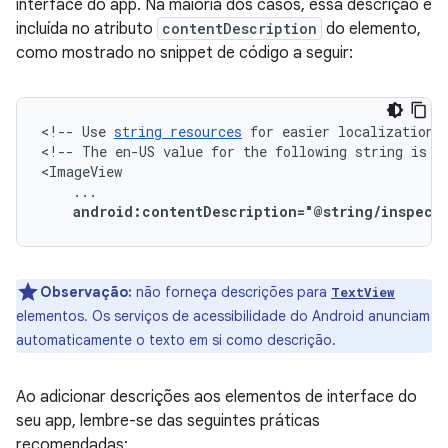
interface do app. Na maioria dos casos, essa descrição é
incluída no atributo
contentDescription
do elemento,
como mostrado no snippet de código a seguir:
<!--
Use
string
resources
for
easier
localization.
<!--
The
en-US
value
for
the
following
string
is
"
android:contentDescription="@string/inspect
Observação:
não forneça descrições para
TextView
elementos. Os serviços de acessibilidade do Android anunciam
automaticamente o texto em si como descrição.
Ao adicionar descrições aos elementos de interface do
seu app, lembre-se das seguintes práticas
recomendadas: