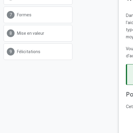
Formes
Dan
l'a
typ
Mise en valeur
moy
Vou
Félicitations
d'a
Po
Cet