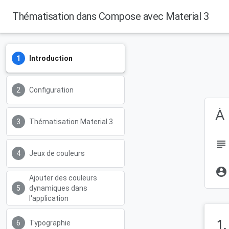
Thématisation dans Compose avec Material 3
Introduction
Configuration
À 
Thématisation Material 3
subject
Jeux de couleurs
account_circle
Ajouter des couleurs
dynamiques dans
l'application
1
Typographie