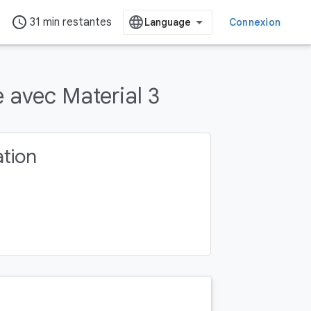
access_time
31 min restantes
Connexion
avec Material 3
ation