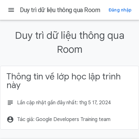
menu
Duy trì dữ liệu thông qua Room
Đăng nhập
Trên trang này
Điều kiện tiên quyết
Duy trì dữ liệu thông qua
Kiến thức bạn sẽ học được
Sản phẩm bạn sẽ tạo ra
Room
Bạn cần có
Tổng quan về đoạn mã khởi đầu
Thông tin về lớp học lập trình
này
subject
Lần cập nhật gần đây nhất: thg 5 17, 2024
account_circle
Tác giả: Google Developers Training team