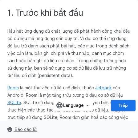
1. Trước khi bắt đầu
Hầu hết ứng dụng đủ chất lượng để phát hành công khai đều
có dữ liệu mà ứng dụng cần duy trì. Ví dụ: có thể ứng dụng
đó lưu trữ danh sách phát bài hát, các mục trong danh sách
việc cần làm, bản ghi chi phí và thu nhập, danh mục chòm
sao hoặc bản ghi dữ liệu cá nhân. Trong những trường hợp
sử dụng này, bạn sẽ sử dụng cơ sở dữ liệu để lưu trữ những
dữ liệu cố định (persistent data).
Room
là một thư viện dữ liệu cố định, thuộc
Jetpack
của
Android. Room là một tầng trừu tượng ở đầu cơ sở dữ liệu
SQLite
. SQLite sử dụng một ngôn ngữ chuyên biệt (SQL) để
Tiếp
thực hiện các thao tác liên quan đến cơ sở dữ liệu. Thay vì
trực tiếp sử dụng SQLite, Room đơn giản hoá các công việc
thiết lập cơ sở dữ liệu, định cấu hình và tương tác với ứng
bug_report
Báo cáo lỗi
dụng. Room cũng cho phép kiểm tra thời gian biên dịch của