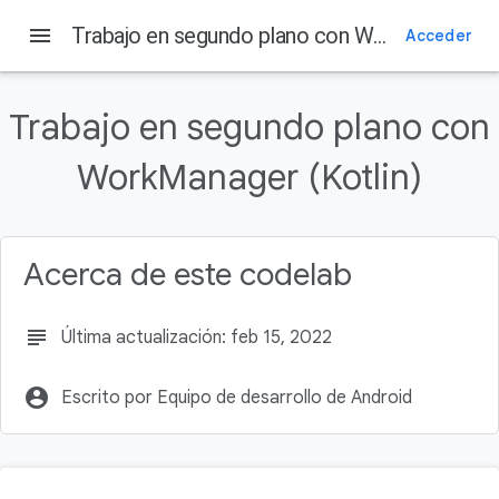
menu
Trabajo en segundo plano con WorkManager (Kotlin)
Acceder
En esta página
¿Qué es WorkManager?
Trabajo en segundo plano con
Qué compilarás
Qué aprenderás
WorkManager (Kotlin)
Qué necesitarás
Paso 1: Descarga el código
Acerca de este codelab
subject
Última actualización: feb 15, 2022
account_circle
Escrito por Equipo de desarrollo de Android