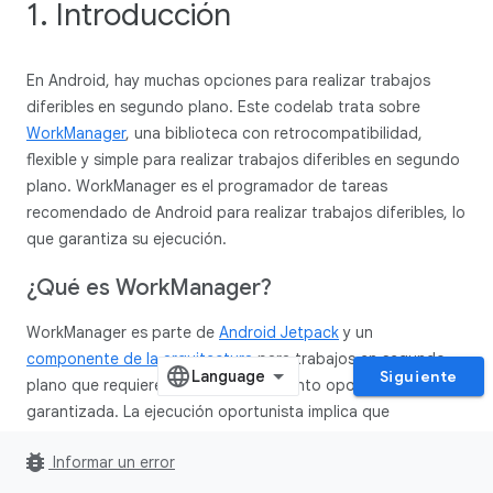
1. Introducción
En Android, hay muchas opciones para realizar trabajos
diferibles en segundo plano. Este codelab trata sobre
WorkManager
, una biblioteca con retrocompatibilidad,
flexible y simple para realizar trabajos diferibles en segundo
plano. WorkManager es el programador de tareas
recomendado de Android para realizar trabajos diferibles, lo
que garantiza su ejecución.
¿Qué es Work
Manager?
WorkManager es parte de
Android Jetpack
y un
componente de la arquitectura
para trabajos en segundo
Siguiente
plano que requieren una ejecución tanto oportunista como
garantizada. La ejecución oportunista implica que
WorkManager realizará el trabajo en segundo plano tan
bug_report
Informar un error
pronto como sea posible. La ejecución garantizada implica
que WorkManager se encargará de la lógica a los efectos