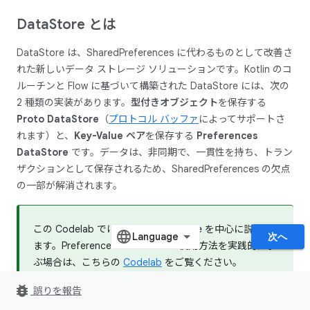
Data
Store とは
DataStore は、SharedPreferences に代わるものとして改善さ
れた新しいデータ ストレージ ソリューションです。Kotlin のコ
ルーチンと Flow に基づいて構築された DataStore には、次の
2 種類の実装があります。
型付きオブジェクト
を保存する
Proto DataStore
（
プロトコル バッファ
によってサポートさ
れます）と、
Key-Value ペア
を保存する
Preferences
DataStore
です。データは、非同期で、一貫性を持ち、トラン
ザクションとして保存されるため、SharedPreferences の欠点
の一部が解消されます。
この Codelab では、Proto DataStore を中心に説明し
次へ
ます。Preferences DataStore の使用方法を実践的に学
ぶ場合は、こちらの
Codelab
をご覧ください。
bug_report
誤りを報告