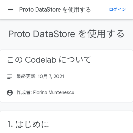
menu
Proto DataStore を使用する
ログイン
このページの内容
はじめに
Proto DataStore を使用する
Datastore とは
学習内容
作業内容
この Codelab について
必要なもの
subject
最終更新: 10月 7, 2021
account_circle
作成者: Florina Muntenescu
1. はじめに