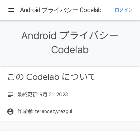
menu
Android プライバシー Codelab
ログイン
このページの内容
学習内容
Android プライバシー
作成するアプリの概要
必要なもの
Codelab
カメラへのアクセス権限をリクエストするロジックを追加する
位置情報の利用許可をリクエストするロジックを追加する
参照コードを確認するには（省略可）:
この Codelab について
詳細
subject
最終更新: 9月 21, 2023
account_circle
作成者: terencez,yrezgui