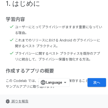
1. はじめに
学習内容
ユーザーにとってプライバシーがますます重要になってい
る理由。
これまでのリリースにおける Android のプライバシーに
関するベスト プラクティス。
プライバシーに関するベスト プラクティスを既存のアプ
リに統合して、プライバシー保護を強化する方法。
作成するアプリの概要
この Codelab では、ユーザーが思い出を保存することができる
次へ
サンプルアプリに取り組みます。
最初に、次の画面から開始します。
bug_report
誤りを報告
権限画面 - ホーム画面に進む前にすべての権限を付与す