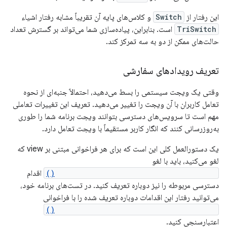
این رفتار از
Switch
و کلاس‌های پایه آن تقریباً مشابه رفتار اشیاء
TriSwitch
است. بنابراین، پیاده‌سازی شما می‌تواند بر گسترش تعداد
حالت‌های ممکن از دو به سه تمرکز کند.
تعریف رویدادهای سفارشی
وقتی یک ویجت سیستمی را بسط می‌دهید، احتمالاً جنبه‌ای از نحوه
تعامل کاربران با آن ویجت را تغییر می‌دهید. تعریف این تغییرات تعاملی
مهم است تا سرویس‌های دسترسی بتوانند ویجت برنامه شما را طوری
به‌روزرسانی کنند که انگار کاربر مستقیماً با ویجت تعامل دارد.
یک دستورالعمل کلی این است که برای هر فراخوانی مبتنی بر view که
لغو می‌کنید، باید با لغو
ViewCompat.replaceAccessibilityAction()
اقدام
دسترسی مربوطه را نیز دوباره تعریف کنید. در تست‌های برنامه خود،
می‌توانید رفتار این اقدامات دوباره تعریف شده را با فراخوانی
ViewCompat.performAccessibilityAction()
اعتبارسنجی کنید.