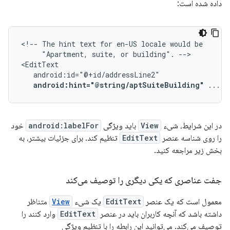
داده شده است:
<!--
The
hint
text
for
en-US
locale
would
"Apartment,
suite,
or
building".
-->

android:hint="@string/aptSuiteBuilding"
...
/
در این شرایط، شیء
View
باید ویژگی
android:labelFor
خود
را روی شناسه عنصر
EditText
تنظیم کند. برای جزئیات بیشتر، به
بخش زیر مراجعه کنید.
جفت عناصری که یکی دیگری را توصیف می‌کند
معمول است که یک عنصر
EditText
یک شیء
View
متناظر
داشته باشد که آنچه کاربران باید در عنصر
EditText
وارد کنند را
توصیف می‌کند. می‌توانید این رابطه را با تنظیم ویژگی