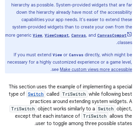
hierarchy
as
possible
.
System
-
provided
widgets
that
are
far
down
the
hierarchy
already
have
most
of
the
accessibility
capabilities
your
app
needs
.
It
'
s
easier
to
extend
these
system
-
provided
widgets
than
to
create
your
own
from
the
more
generic
,
,
,
and
View
ViewCompat
Canvas
CanvasCompat
.
classes
If
you
must
extend
or
directly
,
which
might
be
View
Canvas
necessary
for
a
highly
customized
experience
or
a
game
level
,
.
see
Make
custom
views
more
accessible
This
section
uses
the
example
of
implementing
a
special
type
of
Switch
called
TriSwitch
while
following
best
practices
around
extending
system
widgets
.
A
TriSwitch
object
works
similarly
to
a
Switch
object
,
except
that
each
instance
of
TriSwitch
allows
the
.
user
to
toggle
among
three
possible
states