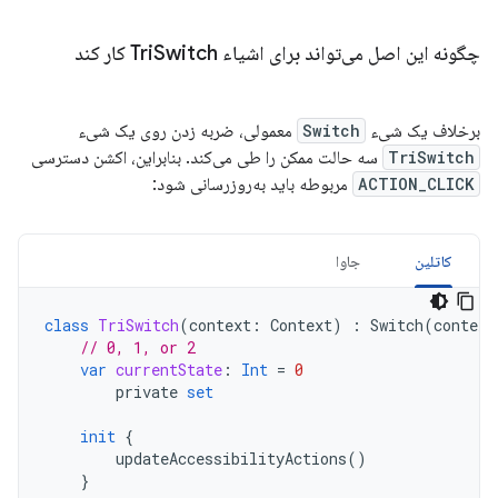
چگونه این اصل می‌تواند برای اشیاء Tri
Switch کار کند
برخلاف یک شیء
Switch
معمولی، ضربه زدن روی یک شیء
TriSwitch
سه حالت ممکن را طی می‌کند. بنابراین، اکشن دسترسی
ACTION_CLICK
مربوطه باید به‌روزرسانی شود:
کاتلین
جاوا
class
TriSwitch
(
context
:
Context
)
:
Switch
(
context
// 0, 1, or 2
var
currentState
:
Int
=
0
private
set
init
{
updateAccessibilityActions
()
}