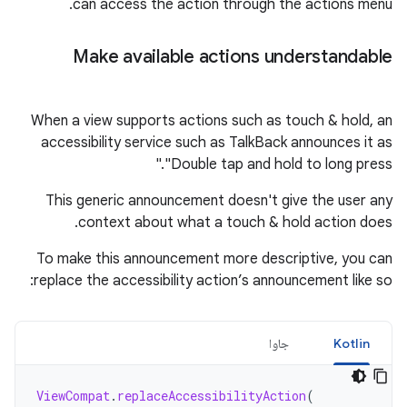
.
can
access
the
action
through
the
actions
menu
Make
available
actions
understandable
When
a
view
supports
actions
such
as
touch
&
hold
,
an
accessibility
service
such
as
TalkBack
announces
it
as
"Double tap and hold to long press."
This
generic
announcement
doesn
'
t
give
the
user
any
.
context
about
what
a
touch
&
hold
action
does
To
make
this
announcement
more
descriptive
,
you
can
:
replace
the
accessibility
action
’
s
announcement
like
so
Kotlin
جاوا
ViewCompat
.
replaceAccessibilityAction
(