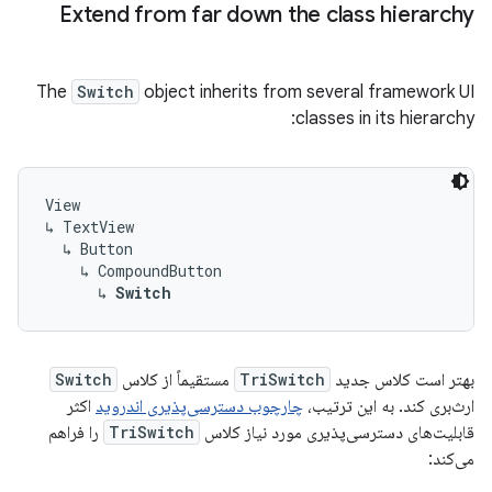
Extend
from
far
down
the
class
hierarchy
The
Switch
object
inherits
from
several
framework
UI
:
classes
in
its
hierarchy
View
↳
TextView
↳
Button
↳
CompoundButton
↳
Switch
بهتر است کلاس جدید
TriSwitch
مستقیماً از کلاس
Switch
ارث‌بری کند. به این ترتیب،
چارچوب دسترسی‌پذیری اندروید
اکثر
قابلیت‌های دسترسی‌پذیری مورد نیاز کلاس
TriSwitch
را فراهم
می‌کند: