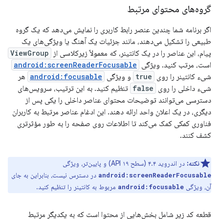
گروه‌های محتوای مرتبط
اگر برنامه شما چندین عنصر رابط کاربری را نمایش می‌دهد که یک گروه
طبیعی را تشکیل می‌دهند، مانند جزئیات یک آهنگ یا ویژگی‌های یک
پیام، این عناصر را در یک کانتینر، که معمولاً زیرکلاسی از
ViewGroup
است، مرتب کنید. ویژگی
android:screenReaderFocusable
شیء کانتینر را روی
true
و ویژگی
android:focusable
هر
شیء داخلی را روی
false
تنظیم کنید. به این ترتیب، سرویس‌های
دسترسی می‌توانند توضیحات محتوای عناصر داخلی را یکی پس از
دیگری، در یک اعلان واحد ارائه دهند. این ادغام عناصر مرتبط به کاربران
فناوری کمکی کمک می‌کند تا اطلاعات روی صفحه را به طور مؤثرتری
کشف کنند.
نکته:
در اندروید ۴.۴ (سطح API ۱۹) و پایین‌تر، ویژگی
در دسترس نیست، بنابراین به جای
android:screenReaderFocusable
آن، ویژگی
مربوط به کانتینر را تنظیم کنید.
android:focusable
قطعه کد زیر شامل بخش‌هایی از محتوا است که به یکدیگر مرتبط