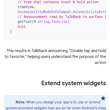
// View that contains touch & hold action
itemView
,
AccessibilityNodeInfoCompat
.
AccessibilityActio
// Announcement read by TalkBack to surface th
getText
(
R
.
string
.
favorite
),
null
)
This
results
in
TalkBack
announcing
"Double tap and hold
to favorite,"
helping
users
understand
the
purpose
of
the
.
action
Extend
system
widgets
Note
:
When
you
design
your
app
'
s
UI
,
use
or
extend
system
-
provided
widgets
that
are
as
far
down
Android
'
s
class