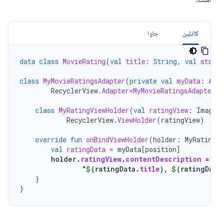
کاتلین
جاوا
data
class
MovieRating
(
val
title
:
String
,
val
star
class
MyMovieRatingsAdapter
(
private
val
myData
:
Ar
RecyclerView
.
Adapter<MyMovieRatingsAdapter
.
class
MyRatingViewHolder
(
val
ratingView
:
Image
RecyclerView
.
ViewHolder
(
ratingView
)
override
fun
onBindViewHolder
(
holder
:
MyRating
val
ratingData
=
myData
[
position
]
holder
.
ratingView
.
contentDescription
=
"
"
${
ratingData
.
title
}
, 
${
ratingDat
}
}