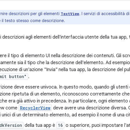
nire descrizioni per gli elementi
. I servizi di accessibilità
TextView
il testo stesso come descrizione.
descrizioni agli elementi dell'interfaccia utente della tua app, 
ere il tipo di elemento UI nella descrizione dei contenuti. Gli s
mente sia il tipo che la descrizione dell'elemento. Ad esempio,
ecuzione di un'azione "Invia" nella tua app, la descrizione del 
mit button"
.
izione deve essere univoca. In questo modo, quando gli utenti
zione ripetuta di un elemento, riconoscono correttamente che l
he era già attivo in precedenza. In particolare, ogni elemento al
iew come
RecyclerView
deve avere una descrizione diversa. O
i unici di un determinato elemento, ad esempio il nome di una citt
dkVersion
della tua app è
16
o superiore, puoi impostare l'a