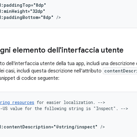
d:paddingBottom="8dp"
/>
gni elemento dell'interfaccia utente
o dell'interfaccia utente della tua app, includi una descrizione c
i casi, includi questa descrizione nell'attributo
contentDescr
snippet di codice seguente:
ring
resources
for
easier
localization.
-->

n-US
value
for
the
following
string
is
"Inspect".
-->

d:contentDescription="@string/inspect"
/>