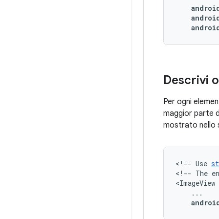
androi
Descrivi o
Per ogni element
maggior parte de
mostrato nello 
<!--
Use
st
<!--
The
e
androi