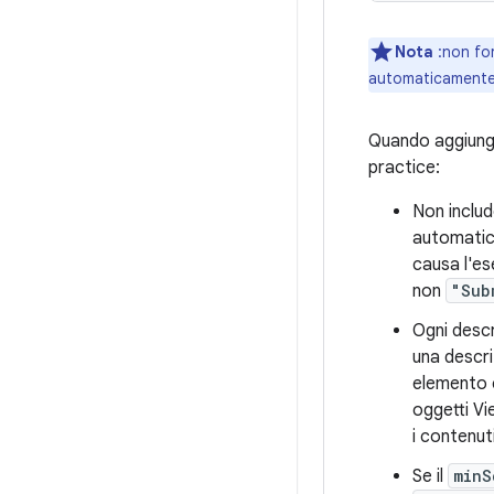
Nota
:non for
automaticamente 
Quando aggiungi 
practice:
Non includ
automatica
causa l'es
non
"Sub
Ogni descr
una descri
elemento c
oggetti V
i contenut
Se il
minS