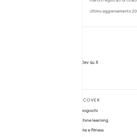
marchi registrati di Oracl
Ultimo aggiornamento 2
X
Segui @AndroidDev su X
ULTERIORI
DISCOVER
INFORMAZIONI SU
Videogiochi
ANDROID
Machine learning
Android
Salute e fitness
Android for Enterprise