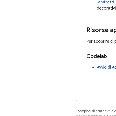
android:
decorativi
Risorse a
Per scoprire di 
Codelab
Avvio di A
I campioni di contenuti e 