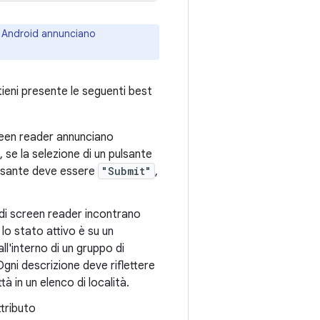
 di Android annunciano
tieni presente le seguenti best
creen reader annunciano
 se la selezione di un pulsante
pulsante deve essere
"Submit"
,
 di screen reader incontrano
o stato attivo è su un
l'interno di un gruppo di
gni descrizione deve riflettere
à in un elenco di località.
ttributo