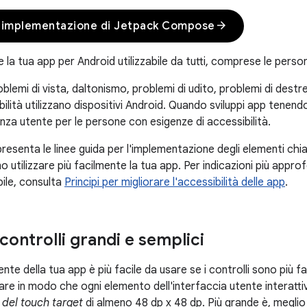
arrow_forward
 implementazione di Jetpack Compose
 la tua app per Android utilizzabile da tutti, comprese le perso
lemi di vista, daltonismo, problemi di udito, problemi di destre
bilità utilizzano dispositivi Android. Quando sviluppi app tenendo
ienza utente per le persone con esigenze di accessibilità.
esenta le linee guida per l'implementazione degli elementi chia
o utilizzare più facilmente la tua app. Per indicazioni più appr
bile, consulta
Principi per migliorare l'accessibilità delle app
.
 controlli grandi e semplici
ente della tua app è più facile da usare se i controlli sono più f
are in modo che ogni elemento dell'interfaccia utente interatti
del touch target
di almeno 48 dp x 48 dp. Più grande è, meglio