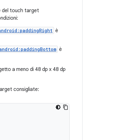
e del touch target
ndizioni:
android:paddingRight
è
android:paddingBottom
è
getto a meno di 48 dp x 48 dp
arget consigliate: