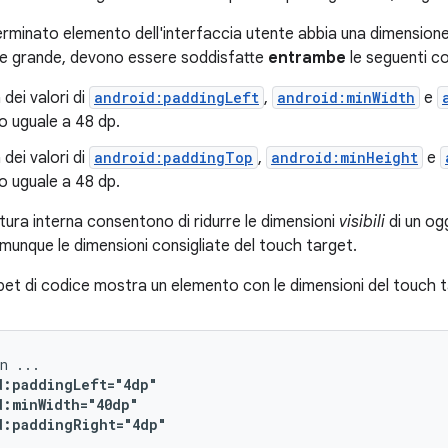
erminato elemento dell'interfaccia utente abbia una dimension
te grande, devono essere soddisfatte
entrambe
le seguenti co
dei valori di
android:paddingLeft
,
android:minWidth
e
o uguale a 48 dp.
dei valori di
android:paddingTop
,
android:minHeight
e
o uguale a 48 dp.
iatura interna consentono di ridurre le dimensioni
visibili
di un og
nque le dimensioni consigliate del touch target.
ppet di codice mostra un elemento con le dimensioni del touch t
n
d:paddingRight="4dp"
