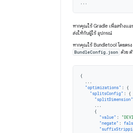
หากคุณใช้ Gradle เพื่อสร้างแอ
ส่งให้กับผู้ใช้ อุปกรณ์
หากคุณใช้ Bundletool โดยตรง ให
BundleConfig.json
ด้วย ต
{
...
"optimizations"
:
{
"splitsConfig"
:
{
"splitDimension
...
{
"value"
:
"DEV
"negate"
:
fal
"suffixStrippi