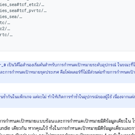
ies_sea#tcf_etc2/…

ies_sea#tcf_pvrtc/…

ies_sea/…

tc/…

c2/…

rtc/…

เป็นวิดีโอสำรองเริ่มต้นสำหรับการกำหนดเป้าหมายระดับอุปกรณ์ ในขณะท
r_0
ละการกำหนดเป้าหมายชุดประเทศ คือโฟลเดอร์ที่ไม่มีส่วนต่อท้ายการกำหนดเป้า
นงานซ้ำกันในแพ็กเกจ แต่จะไม่ ทำให้เกิดการทำซ้ำในอุปกรณ์ของผู้ใช้ เนื่องจากแ
้งการกำหนดเป้าหมายแบบซ้อนและการกำหนดเป้าหมายมิติข้อมูลเดียวใน โฟ
ndle เดียวกัน หากคุณใช้ ทั้งในการกำหนดเป้าหมายมิติข้อมูลเดี่ยวและ