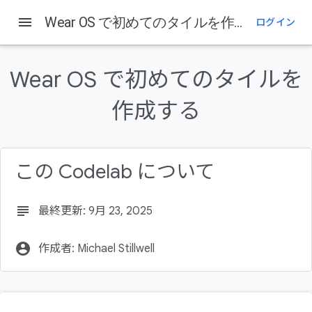
menu
Wear OS で初めてのタイルを作成する
ログイン
このページの内容
演習内容
Wear OS で初めてのタイルを
学習内容
前提条件
作成する
必要なもの
コードをダウンロードする
この Codelab について
subject
最終更新: 9月 23, 2025
account_circle
作成者: Michael Stillwell