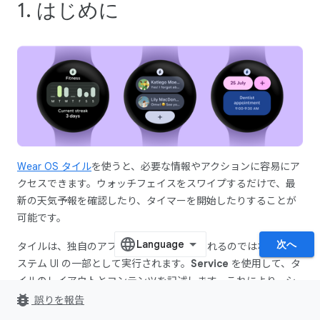
1. はじめに
Wear OS タイル
を使うと、必要な情報やアクションに容易にア
クセスできます。ウォッチフェイスをスワイプするだけで、最
新の天気予報を確認したり、タイマーを開始したりすることが
可能です。
次へ
タイルは、独自のアプリコンテナで実行されるのではなく、シ
ステム UI の一部として実行されます。
Service
を使用して、タ
イルのレイアウトとコンテンツを記述します。これにより、シ
ステム UI が必要に応じてタイルのレンダリングを行います。
bug_report
誤りを報告