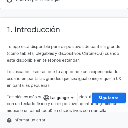
1. Introducción
Tu app está disponible para dispositivos de pantalla grande
(como tablets, plegables y dispositivos ChromeOS) cuando
está disponible en teléfonos estándar.
Los usuarios esperan que tu app brinde una experiencia de
usuario en pantallas grandes que sea igual o mejor que la UX
en pantallas pequeñas.
También es más probable que los usuarios utilicen tu app
Siguiente
con un teclado físico y un dispositivo apuntador (como un
mouse o un panel táctil) en dispositivos con pantalla
grande. Algunos dispositivos de pantalla grande, como las
bug_report
Informar un error
Chromebooks, incluyen un teclado físico y un dispositivo