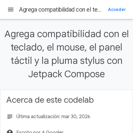
menu
Agrega compatibilidad con el teclado, el mouse, el panel táctil y la pluma stylus con Jetpack Compose
Acceder
En esta página
1. Introducción
Agrega compatibilidad con el
Requisitos previos
Qué crearás
teclado, el mouse, el panel
Qué aprenderás
táctil y la pluma stylus con
Requisitos
Jetpack Compose
Acerca de este codelab
subject
Última actualización: mar 30, 2026
account_circle
Escrito por A Googler