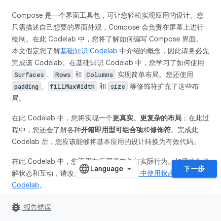
Compose 是一个界面工具包，可让您轻松实现应用的设计。您
只需描述自己想要的界面外观，Compose 会负责在屏幕上进行
绘制。在此 Codelab 中，您将了解如何编写 Compose 界面。
本文假定您了解
基础知识 Codelab
中介绍的概念，因此请务必先
完成该 Codelab。在基础知识 Codelab 中，您学习了如何使用
、
和
实现简单布局。您还使用
Surfaces
Rows
Columns
、
和
等修饰符扩充了这些布
padding
fillMaxWidth
size
局。
在此 Codelab 中，您将实现一个
更真实、更复杂的布局
；在此过
程中，您还会了解各种
开箱即用型可组合项
和
修饰符
。完成此
Codelab 后，您应该能够将基本应用的设计转换为有效代码。
在此 Codelab 中，您不用向应用添加任何实际行为。如需改为了
下一步
解状态和互动，请改为完成
“在 Compose 中使用状态”
Codelab
。
如果您在学习此 Codelab 的过程中需要获得更多支持，请查看以
bug_report
报告错误
下配套学习代码：