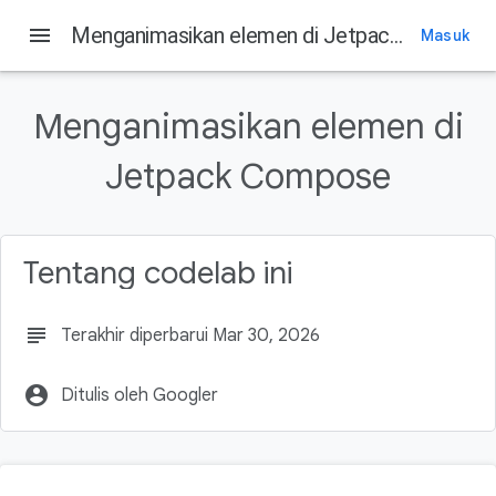
menu
Menganimasikan elemen di Jetpack Compose
Masuk
Pada halaman ini
1. Pengantar
Menganimasikan elemen di
Yang akan Anda pelajari
Prasyarat
Jetpack Compose
Yang Anda butuhkan
2. Mempersiapkan
Tentang codelab ini
subject
Terakhir diperbarui Mar 30, 2026
account_circle
Ditulis oleh Googler