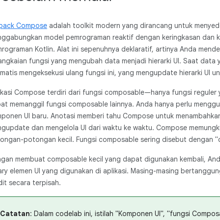
pack Compose
adalah toolkit modern yang dirancang untuk menyed
ggabungkan model pemrograman reaktif dengan keringkasan dan
rograman Kotlin. Alat ini sepenuhnya deklaratif, artinya Anda mend
angkaian fungsi yang mengubah data menjadi hierarki UI. Saat data
matis mengeksekusi ulang fungsi ini, yang mengupdate hierarki UI u
ikasi Compose terdiri dari fungsi composable—hanya fungsi reguler
at memanggil fungsi composable lainnya. Anda hanya perlu menggu
ponen UI baru. Anotasi memberi tahu Compose untuk menambahkan
gupdate dan mengelola UI dari waktu ke waktu. Compose memungk
ongan-potongan kecil. Fungsi composable sering disebut dengan 
gan membuat composable kecil yang dapat digunakan kembali, A
rary elemen UI yang digunakan di aplikasi. Masing-masing bertanggu
dit secara terpisah.
Catatan
: Dalam codelab ini, istilah "Komponen UI", "fungsi Comp