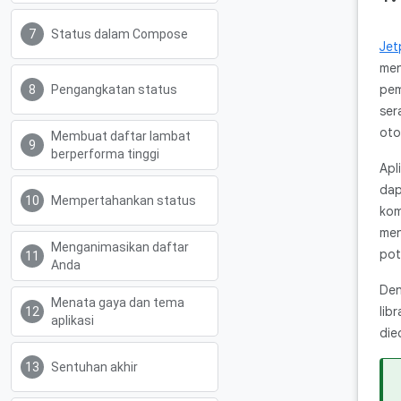
Status dalam Compose
Jet
men
pem
Pengangkatan status
ser
oto
Membuat daftar lambat
berperforma tinggi
Apl
dap
Mempertahankan status
kom
men
Menganimasikan daftar
pot
Anda
Den
Menata gaya dan tema
lib
aplikasi
die
Sentuhan akhir