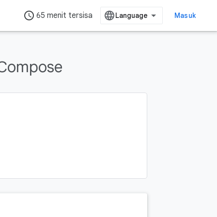
access_time
65 menit tersisa
Masuk
 Compose