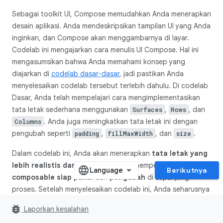
Sebagai toolkit UI, Compose memudahkan Anda menerapkan
desain aplikasi. Anda mendeskripsikan tampilan UI yang Anda
inginkan, dan Compose akan menggambarnya di layar.
Codelab ini mengajarkan cara menulis UI Compose. Hal ini
mengasumsikan bahwa Anda memahami konsep yang
diajarkan di
codelab dasar-dasar
, jadi pastikan Anda
menyelesaikan codelab tersebut terlebih dahulu. Di codelab
Dasar, Anda telah mempelajari cara mengimplementasikan
tata letak sederhana menggunakan
,
, dan
Surfaces
Rows
. Anda juga meningkatkan tata letak ini dengan
Columns
pengubah seperti
,
, dan
.
padding
fillMaxWidth
size
Dalam codelab ini, Anda akan menerapkan
tata letak yang
lebih realistis dan kompleks
untuk mempelajari berbagai
Berikutnya
composable siap pakai
dan
pengubah
di sepanjang
proses. Setelah menyelesaikan codelab ini, Anda seharusnya
dapat mengubah desain aplikasi dasar menjadi kode yang
bug_report
Laporkan kesalahan
berfungsi.