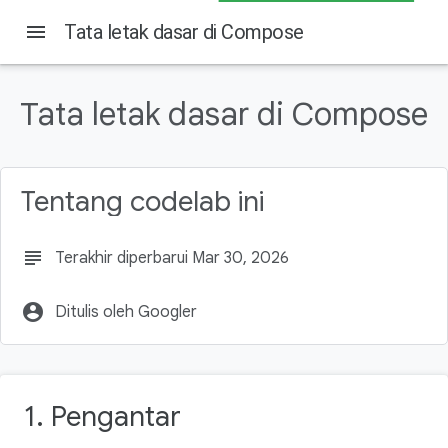
menu
Tata letak dasar di Compose
Pada halaman ini
Yang akan Anda pelajari
Tata letak dasar di Compose
Yang akan Anda butuhkan
Yang akan Anda build
Mendapatkan kode
Tentang codelab ini
Melihat kode
Dokumentasi
subject
Terakhir diperbarui Mar 30, 2026
account_circle
Ditulis oleh Googler
1. Pengantar