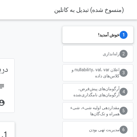
(منسوخ شده) تبدیل به کاتلین
خوش آمدید!
راه‌اندازی
دربار
اعلان nullability، val، var و
کلاس‌های داده
bject
آرگومان‌های پیش‌فرض،
آرگومان‌های نامگذاری‌شده
unt_circle
مقداردهی اولیه شیء، شیء
همراه و تک‌گان‌ها
مدیریت تهی بودن
1. خوش آمدید!