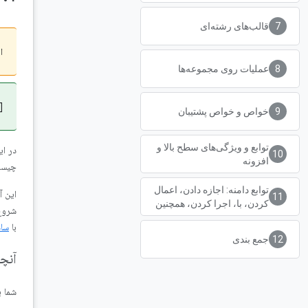
قالب‌های رشته‌ای
این odelab
عملیات روی مجموعه‌ها
[
خواص و خواص پشتیبان
توابع و ویژگی‌های سطح بالا و
در ای
افزونه
چیست 
توابع دامنه: اجازه دادن، اعمال
این آ
کردن، با، اجرا کردن، همچنین
با
ساد
جمع بندی
آنچ
شما ی