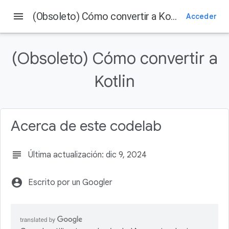
menu
(Obsoleto) Cómo convertir a Kotlin
Acceder
En esta página
1. ¡Te damos la bienvenida!
(Obsoleto) Cómo convertir a
Qué aprenderás
Suposiciones
Kotlin
Requisitos
2. Cómo prepararte
Acerca de este codelab
subject
Última actualización: dic 9, 2024
account_circle
Escrito por un Googler