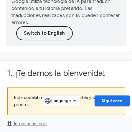
Google utiliza tecnología de IA para traducir
contenido a tu idioma preferido. Las
traducciones realizadas con IA pueden contener
errores.
1. ¡Te damos la bienvenida!
Este codelab dejó de estar disponible y se quitará
Siguiente
pronto.
bug_report
Informar un error
[Este codelab también está disponible en
chino
y