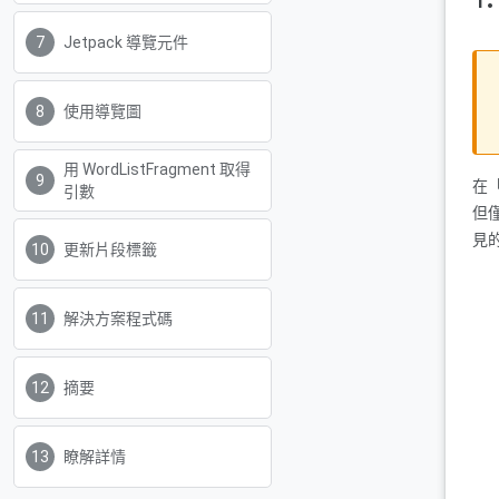
Jetpack 導覽元件
使用導覽圖
用 WordListFragment 取得
在
引數
但
見
更新片段標籤
解決方案程式碼
摘要
瞭解詳情