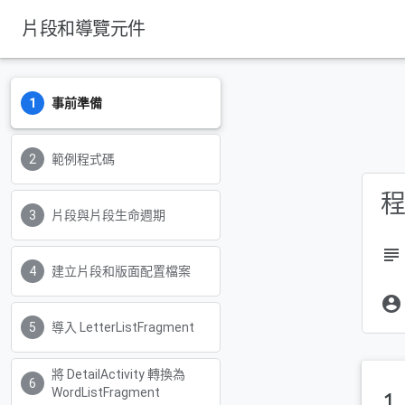
片段和導覽元件
事前準備
範例程式碼
片段與片段生命週期
subject
建立片段和版面配置檔案
account_circle
導入 LetterListFragment
將 DetailActivity 轉換為
WordListFragment
1