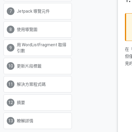
Jetpack 導覽元件
使用導覽圖
用 WordListFragment 取得
在
引數
但
見
更新片段標籤
解決方案程式碼
摘要
瞭解詳情