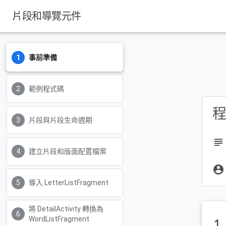
片段和導覽元件
事前準備
範例程式碼
片段與片段生命週期
subject
建立片段和版面配置檔案
account_circle
導入 LetterListFragment
將 DetailActivity 轉換為
WordListFragment
1