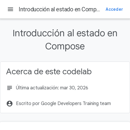
menu
Introducción al estado en Compose
Acceder
En esta página
Requisitos previos
Introducción al estado en
Qué aprenderás
Qué compilarás
Compose
Requisitos
Descripción general de la app de partida
Acerca de este codelab
subject
Última actualización: mar 30, 2026
account_circle
Escrito por Google Developers Training team