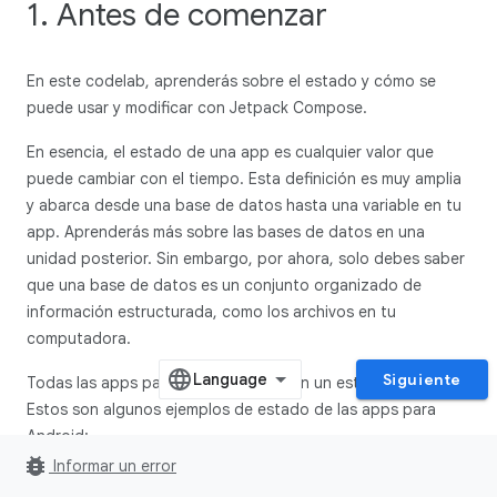
1. Antes de comenzar
En este codelab, aprenderás sobre el estado y cómo se
puede usar y modificar con Jetpack Compose.
En esencia, el estado de una app es cualquier valor que
puede cambiar con el tiempo. Esta definición es muy amplia
y abarca desde una base de datos hasta una variable en tu
app. Aprenderás más sobre las bases de datos en una
unidad posterior. Sin embargo, por ahora, solo debes saber
que una base de datos es un conjunto organizado de
información estructurada, como los archivos en tu
computadora.
Siguiente
Todas las apps para Android muestran un estado al usuario.
Estos son algunos ejemplos de estado de las apps para
Android:
bug_report
Informar un error
Un mensaje que se muestra cuando no se puede