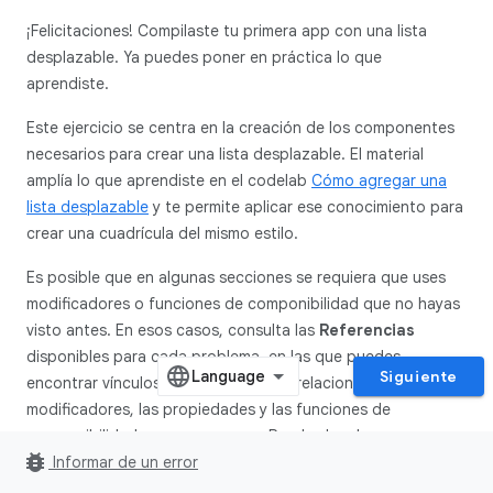
¡Felicitaciones! Compilaste tu primera app con una lista
desplazable. Ya puedes poner en práctica lo que
aprendiste.
Este ejercicio se centra en la creación de los componentes
necesarios para crear una lista desplazable. El material
amplía lo que aprendiste en el codelab
Cómo agregar una
lista desplazable
y te permite aplicar ese conocimiento para
crear una cuadrícula del mismo estilo.
Es posible que en algunas secciones se requiera que uses
modificadores o funciones de componibilidad que no hayas
visto antes. En esos casos, consulta las
Referencias
disponibles para cada problema, en las que puedes
Siguiente
encontrar vínculos a documentación relacionada con los
modificadores, las propiedades y las funciones de
componibilidad que no conoces. Puedes leer la
bug_report
documentación y determinar cómo incorporar los
Informar de un error
conceptos en la app. La capacidad de comprender la