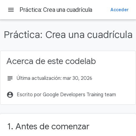
menu
Práctica: Crea una cuadrícula
Acceder
En esta página
1. Antes de comenzar
Práctica:
Crea una cuadrícula
Requisitos previos
Requisitos
Qué compilarás
Acerca de este codelab
2. Primeros pasos
subject
Última actualización: mar 30, 2026
account_circle
Escrito por Google Developers Training team
1. Antes de comenzar