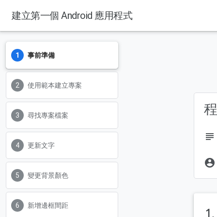
建立第一個 Android 應用程式
事前準備
使用範本建立專案
尋找專案檔案
subject
更新文字
account_circle
變更背景顏色
新增邊框間距
1