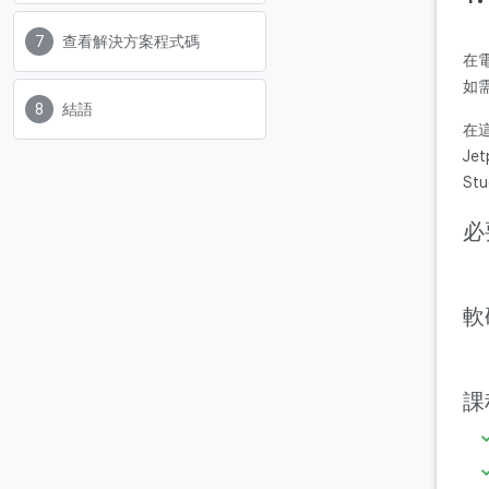
查看解決方案程式碼
在
如
結語
在這
Je
S
必
軟
課