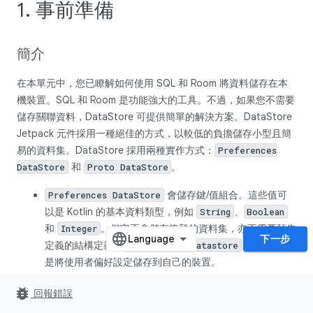
1. 事前準備
簡介
在本單元中，您已瞭解如何使用 SQL 和 Room 將資料儲存在本
機裝置。SQL 和 Room 是功能強大的工具。不過，如果您不需要
儲存關聯資料，DataStore 可提供簡單的解決方案。DataStore
Jetpack 元件採用一種絕佳的方式，以較低的負擔儲存小型且簡
易的資料集。DataStore 採用兩種實作方式：
Preferences
和
。
DataStore
Proto DataStore
會儲存鍵/值組合。這些值可
Preferences DataStore
以是 Kotlin 的基本資料類型，例如
、
String
Boolean
和
。但它不會儲存複雜的資料集，亦不需要預先
Integer
下一步
定義的結構定義。
的主要用途
Preferences Datastore
是將使用者偏好設定儲存到自己的裝置。
會儲存自訂資料類型。它需要預先定
Proto DataStore
bug_report
回報錯誤
義的結構定義，可將 Proto 定義對應至物件結構。