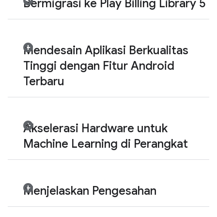
Bermigrasi ke Play Billing Library 5
Mendesain Aplikasi Berkualitas
Tinggi dengan Fitur Android
Terbaru
Akselerasi Hardware untuk
Machine Learning di Perangkat
Menjelaskan Pengesahan