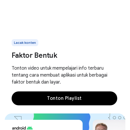
Lacak konten
Faktor Bentuk
Tonton video untuk mempelajari info terbaru
tentang cara membuat aplikasi untuk berbagai
faktor bentuk dan layar.
Tonton Playlist