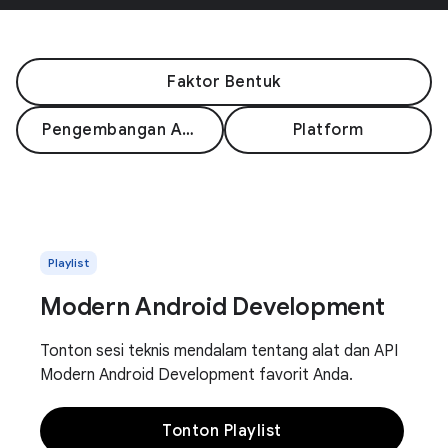
Faktor Bentuk
Pengembangan Android Modern
Platform
Playlist
Modern Android Development
Tonton sesi teknis mendalam tentang alat dan API
Modern Android Development favorit Anda.
Tonton Playlist