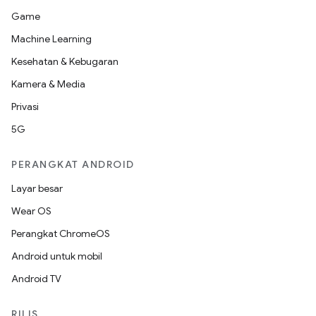
Game
Machine Learning
Kesehatan & Kebugaran
Kamera & Media
Privasi
5G
PERANGKAT ANDROID
Layar besar
Wear OS
Perangkat ChromeOS
Android untuk mobil
Android TV
RILIS