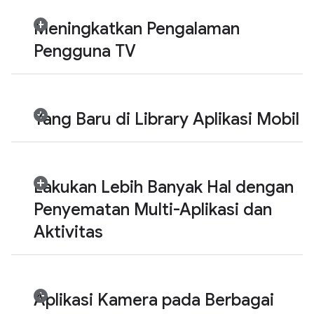
Meningkatkan Pengalaman
Pengguna TV
Yang Baru di Library Aplikasi Mobil
Lakukan Lebih Banyak Hal dengan
Penyematan Multi-Aplikasi dan
Aktivitas
Aplikasi Kamera pada Berbagai