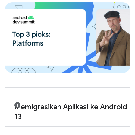
Memigrasikan Aplikasi ke Android
13