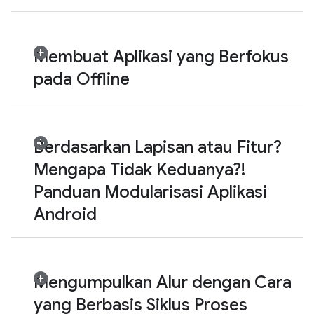
Membuat Aplikasi yang Berfokus
pada Offline
Berdasarkan Lapisan atau Fitur?
Mengapa Tidak Keduanya?!
Panduan Modularisasi Aplikasi
Android
Mengumpulkan Alur dengan Cara
yang Berbasis Siklus Proses