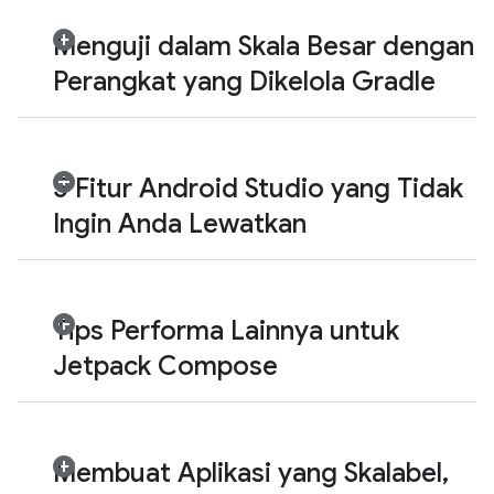
Menguji dalam Skala Besar dengan
Perangkat yang Dikelola Gradle
5 Fitur Android Studio yang Tidak
Ingin Anda Lewatkan
Tips Performa Lainnya untuk
Jetpack Compose
Membuat Aplikasi yang Skalabel,