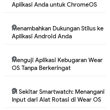
Aplikasi Anda untuk ChromeOS
Menambahkan Dukungan Stilus ke
Aplikasi Android Anda
Menguji Aplikasi Kebugaran Wear
OS Tanpa Berkeringat
Di Sekitar Smartwatch: Menangani
Input dari Alat Rotasi di Wear OS