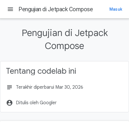
menu
Pengujian di Jetpack Compose
Masuk
Pada halaman ini
1. Pengantar dan penyiapan
Pengujian di Jetpack
Yang Anda butuhkan
Memeriksa struktur project
Compose
2. Yang perlu diuji
3. Membuat pengujian UI sederhana
Tentang codelab ini
subject
Terakhir diperbarui Mar 30, 2026
account_circle
Ditulis oleh Googler