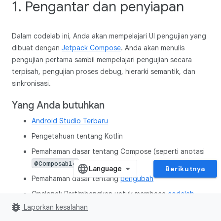
1. Pengantar dan penyiapan
Dalam codelab ini, Anda akan mempelajari UI pengujian yang
dibuat dengan
Jetpack Compose
. Anda akan menulis
pengujian pertama sambil mempelajari pengujian secara
terpisah, pengujian proses debug, hierarki semantik, dan
sinkronisasi.
Yang Anda butuhkan
Android Studio Terbaru
Pengetahuan tentang Kotlin
Pemahaman dasar tentang Compose (seperti anotasi
)
@Composable
Berikutnya
Pemahaman dasar tentang
pengubah
Opsional: Pertimbangkan untuk membaca
codelab
bug_report
dasar-dasar Jetpack Compose
sebelum codelab ini
Laporkan kesalahan