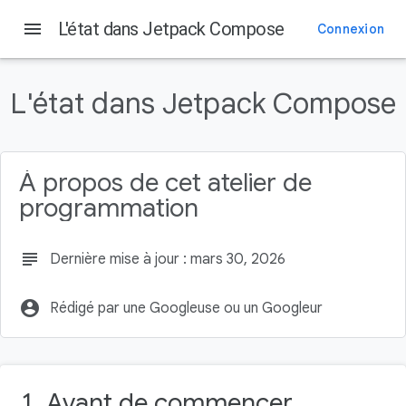
menu
L'état dans Jetpack Compose
Connexion
Sur cette page
1. Avant de commencer
L'état dans Jetpack Compose
Conditions préalables
Points abordés
Ce dont vous avez besoin
À propos de cet atelier de
Objectifs de l'atelier
programmation
subject
Dernière mise à jour : mars 30, 2026
account_circle
Rédigé par une Googleuse ou un Googleur
1. Avant de commencer