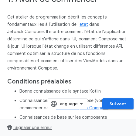
Cet atelier de programmation décrit les concepts
fondamentaux liés à l'utilisation de l'
état
dans
Jetpack Compose. Il montre comment l'état de l'application
détermine ce qui s'affiche dans l'UI, comment Compose met
à jour l'UI lorsque l'état change en utilisant différentes API,
comment optimiser la structure de nos fonctions
composables et comment utiliser des ViewModels dans un
environnement Compose.
Conditions préalables
Bonne connaissance de la syntaxe Kotlin
Connaissances de base de Compose (vous pouvez
Suivant
commencer par le
tutoriel Jetpack Compose
).
Connaissances de base sur les composants
d'architecture
.
ViewModel
bug_report
Signaler une erreur