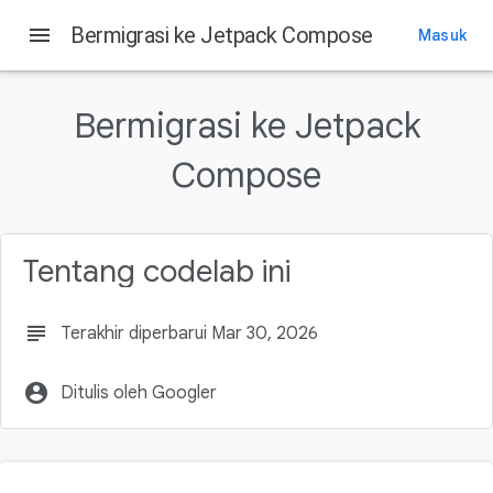
menu
Bermigrasi ke Jetpack Compose
Masuk
Pada halaman ini
1. Pengantar
Bermigrasi ke Jetpack
Yang akan Anda pelajari
Prasyarat
Compose
Yang akan Anda butuhkan
2. Strategi migrasi
Tentang codelab ini
subject
Terakhir diperbarui Mar 30, 2026
account_circle
Ditulis oleh Googler