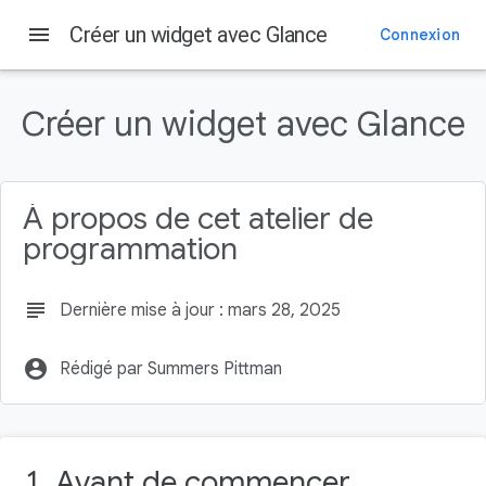
menu
Créer un widget avec Glance
Connexion
Sur cette page
Télécharger le code de démarrage
Créer un widget avec Glance
Que sont les widgets ?
Qu'est-ce que Glance ?
Créer un widget
À propos de cet atelier de
Ajouter un échafaudage
programmation
subject
Dernière mise à jour : mars 28, 2025
account_circle
Rédigé par Summers Pittman
1. Avant de commencer