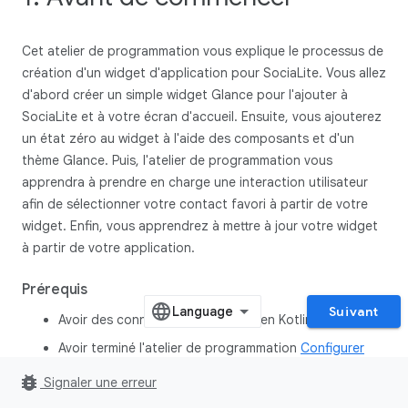
Cet atelier de programmation vous explique le processus de
création d'un widget d'application pour SociaLite. Vous allez
d'abord créer un simple widget Glance pour l'ajouter à
SociaLite et à votre écran d'accueil. Ensuite, vous ajouterez
un état zéro au widget à l'aide des composants et d'un
thème Glance. Puis, l'atelier de programmation vous
apprendra à prendre en charge une interaction utilisateur
afin de sélectionner votre contact favori à partir de votre
widget. Enfin, vous apprendrez à mettre à jour votre widget
à partir de votre application.
Prérequis
Suivant
Avoir des connaissances de base en Kotlin.
Avoir terminé l'atelier de programmation
Configurer
Android Studio
ou s'être familiarisé avec l'utilisation
bug_report
Signaler une erreur
d'Android Studio et des applis de test dans un