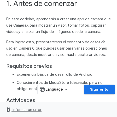
1. Antes de comenzar
En este codelab, aprenderás a crear una app de cámara que
use CameraX para mostrar un visor, tomar fotos, capturar
videos y analizar un flujo de imágenes desde la cámara.
Para lograr esto, presentaremos el concepto de
casos de
uso
en CameraX, que puedes usar para varias operaciones
de cámara, desde mostrar un visor hasta capturar videos.
Requisitos previos
Experiencia básica de desarrollo de Android
Conocimientos de MediaStore (deseable, pero no
obligatorio)
Siguiente
Actividades
Obtén información para agregar las dependencias de
bug_report
Informar un error
CameraX.