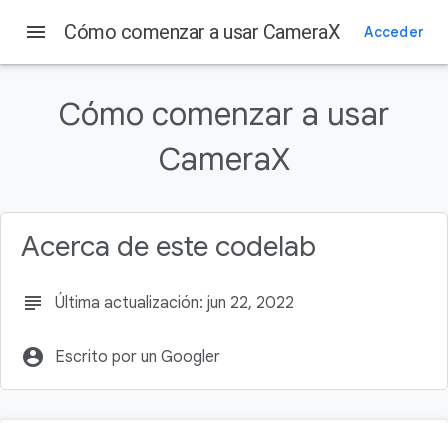
menu
Cómo comenzar a usar CameraX
Acceder
En esta página
Antes de comenzar
Cómo comenzar a usar
Requisitos previos
Actividades
CameraX
Requisitos
Crea el proyecto
Acerca de este codelab
subject
Última actualización: jun 22, 2022
account_circle
Escrito por un Googler