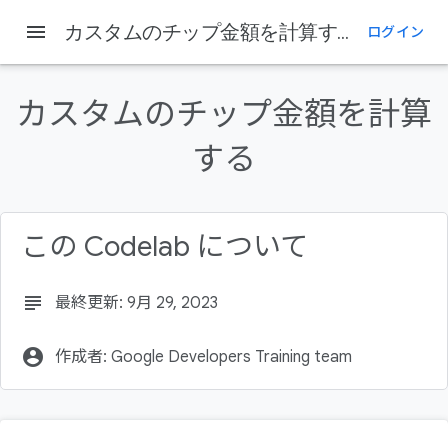
menu
カスタムのチップ金額を計算する
ログイン
このページの内容
前提条件
カスタムのチップ金額を計算
学習内容
作成するアプリの概要
する
必要なもの
Tip Time アプリを実行する
この Codelab について
subject
最終更新: 9月 29, 2023
account_circle
作成者: Google Developers Training team