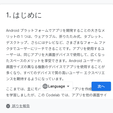
1. はじめに
Android プラットフォームでアプリを開発することの大きなメ
リットの 1 つは、ウェアラブル、折りたたみ式、タブレット、
デスクトップ、さらにはテレビなど、さまざまなフォーム ファ
クタでユーザーにリーチできることです。アプリを使用するユ
ーザーは、同じアプリを大画面デバイスで使用して、広くなっ
たスペースのメリットを享受できます。Android ユーザーが、
画面サイズの異なる複数のデバイスでアプリを使用することが
多くなり、すべてのデバイスで質の高いユーザー エクスペリエ
ンスを期待するようになっています。
次へ
ここまでは、主にモバイル デバイス向けアプリを作成する方法
を学習しましたが、この Codelab では、アプリを他の画面サイ
ズに適応させる方法を学びます。ここでは、アダプティブ ナビ
bug_report
誤りを報告
ゲーション レイアウト パターンという、折りたたみ式、タブレ