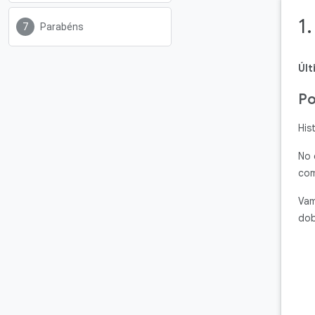
1
Parabéns
Últ
Po
His
No 
com
Vam
dob