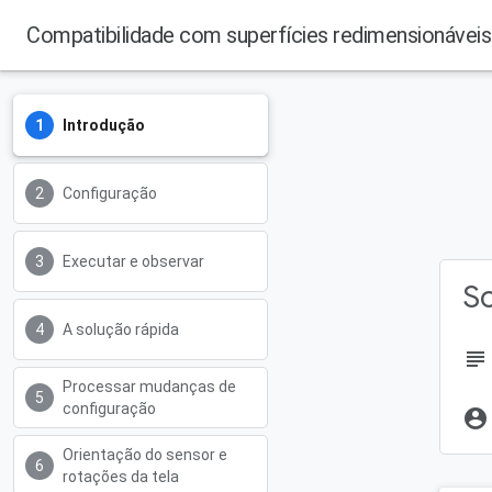
Compatibilidade com superfícies redimensionávei
Introdução
Configuração
Executar e observar
So
A solução rápida
subject
Processar mudanças de
configuração
account_circle
Orientação do sensor e
rotações da tela