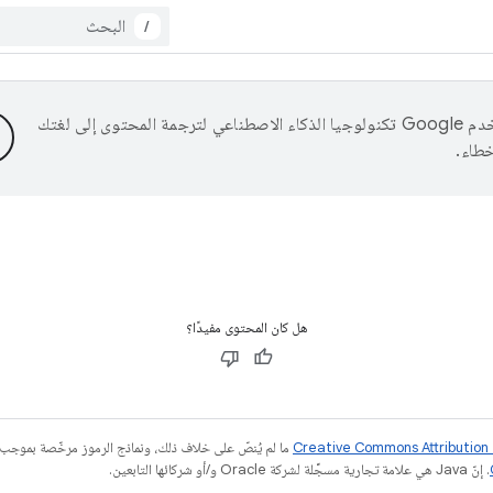
/
تستخدم Google تكنولوجيا الذكاء الاصطناعي لترجمة المحتوى إلى لغتك
خطاء.
هل كان المحتوى مفيدًا؟
ما لم يُنصّ على خلاف ذلك، ونماذج الرموز مرخّصة بموجب
. إنّ Java هي علامة تجارية مسجَّلة لشركة Oracle و/أو شركائها التابعين.