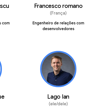
escu
Francesco romano
(França)
s com
Engenheiro de relações com
desenvolvedores
ue
Lago Ian
(ele/dele)