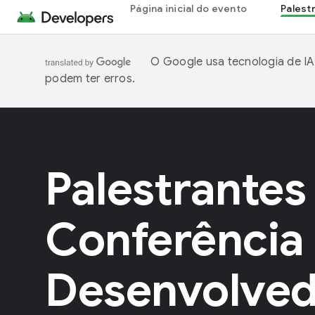
Página inicial do evento
Palest
O Google usa tecnologia de IA
podem ter erros.
Palestrantes
Conferência
Desenvolved