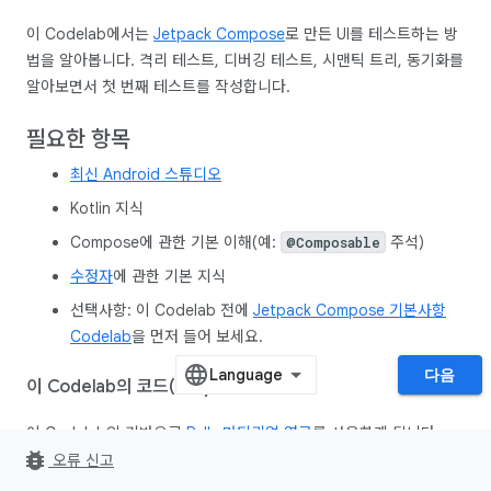
이 Codelab에서는
Jetpack Compose
로 만든 UI를 테스트하는 방
법을 알아봅니다. 격리 테스트, 디버깅 테스트, 시맨틱 트리, 동기화를
알아보면서 첫 번째 테스트를 작성합니다.
필요한 항목
최신 Android 스튜디오
Kotlin 지식
Compose에 관한 기본 이해(예:
주석)
@Composable
수정자
에 관한 기본 지식
선택사항: 이 Codelab 전에
Jetpack Compose 기본사항
Codelab
을 먼저 들어 보세요.
다음
이 Codelab의 코드(Rally) 확인
이 Codelab의 기반으로
Rally 머티리얼 연구
를 사용하게 됩니다.
bug_report
android-compose-codelabs GitHub 저장소에서 확인할 수 있습
오류 신고
니다. 클론하려면 다음을 실행합니다.