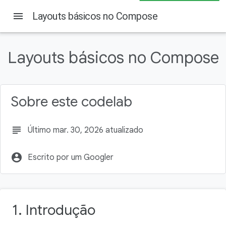
menu
Layouts básicos no Compose
Nesta página
1. Introdução
Layouts básicos no Compose
O que você vai aprender
O que é necessário
O que você vai criar
Sobre este codelab
2. Etapas da configuração
subject
Último mar. 30, 2026 atualizado
account_circle
Escrito por um Googler
1. Introdução