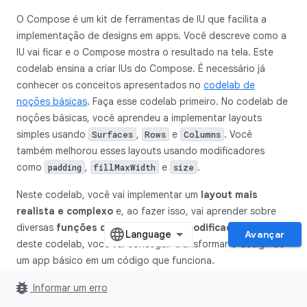
O Compose é um kit de ferramentas de IU que facilita a
implementação de designs em apps. Você descreve como a
IU vai ficar e o Compose mostra o resultado na tela. Este
codelab ensina a criar IUs do Compose. É necessário já
conhecer os conceitos apresentados no
codelab de
noções básicas
. Faça esse codelab primeiro. No codelab de
noções básicas, você aprendeu a implementar layouts
simples usando
,
e
. Você
Surfaces
Rows
Columns
também melhorou esses layouts usando modificadores
como
,
e
.
padding
fillMaxWidth
size
Neste codelab, você vai implementar um
layout mais
realista e complexo
e, ao fazer isso, vai aprender sobre
diversas
funções de composição
e
modificadores
. Ao fim
Avançar
deste codelab, você vai conseguir transformar o design de
um app básico em um código que funciona.
bug_report
Este codelab não acrescenta nenhum comportamento ao
Informar um erro
app. Para saber mais sobre estado e interação, faça o