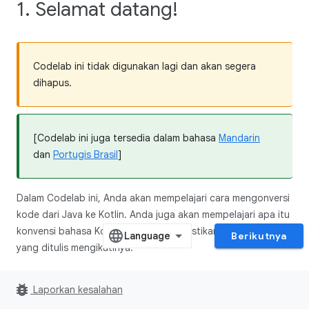
1. Selamat datang!
Codelab ini tidak digunakan lagi dan akan segera
dihapus.
[Codelab ini juga tersedia dalam bahasa
Mandarin
dan
Portugis Brasil
]
Dalam Codelab ini, Anda akan mempelajari cara mengonversi
kode dari Java ke Kotlin. Anda juga akan mempelajari apa itu
konvensi bahasa Kotlin dan cara memastikan bahwa kode
Berikutnya
yang ditulis mengikutinya.
Codelab ini cocok untuk semua developer yang
bug_report
Laporkan kesalahan
menggunakan Java dan mempertimbangkan untuk
memigrasikan project mereka ke Kotlin. Kita akan memulai