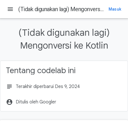
menu
(Tidak digunakan lagi) Mengonversi ke Kotlin
Masuk
Pada halaman ini
1. Selamat datang!
(Tidak digunakan lagi)
Yang akan Anda pelajari
Asumsi
Mengonversi ke Kotlin
Yang akan Anda butuhkan
2. Mempersiapkan
Tentang codelab ini
subject
Terakhir diperbarui Des 9, 2024
account_circle
Ditulis oleh Googler