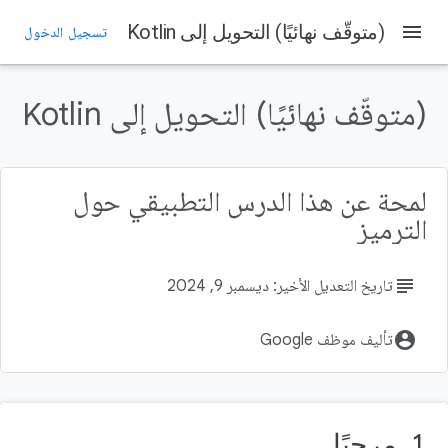
menu
(متوقّف نهائيًا) التحويل إلى Kotlin
تسجيل الدخول
على هذه الصفحة
1. مرحبًا
(متوقّف نهائيًا) التحويل إلى Kotlin
المُعطيات
الافتراضات
المتطلبات
لمحة عن هذا الدرس التطبيقي حول
‫2- الإعداد
الترميز
subject
تاريخ التعديل الأخير: ديسمبر 9, 2024
account_circle
تأليف موظف Google
1. مرحبًا