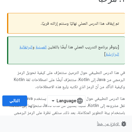
تم إيقاف هذا الدرس العملي نهائيًا وستتم إزالته قريبًا.
[يتوفّر برنامج التدريب العملي هذا أيضًا باللغتَين
الصينية
و
البرتغالية
البرازيلية
]
في هذا الدرس التطبيقي حول الترميز، ستتعرّف على كيفية تحويل الرمز
البرمجي من Java إلى Kotlin. ستتعرّف أيضًا على اصطلاحات لغة Kotlin
وكيفية التأكّد من أنّ الرمز الذي تكتبه يتّبع هذه الاصطلاحات.
هذا الدرس التطبيقي حول الترميز مناسب لأي مطوّر يستخدم Java ويفكّر في
التالي
نقل مشروعه إلى Kotlin. سنبدأ بفئتين من فئات Java ستحوّلهما إلى Kotlin
باستخدام بيئة التطوير المتكاملة. بعد ذلك، سنلقي نظرة على الرمز البرمجي
المحوَّل ونرى كيف يمكننا تحسينه من خلال جعله أكثر
تعبيرًا عن اللغة
وتجنُّب
bug_report
الإبلاغ عن خطأ
الأخطاء الشائعة.