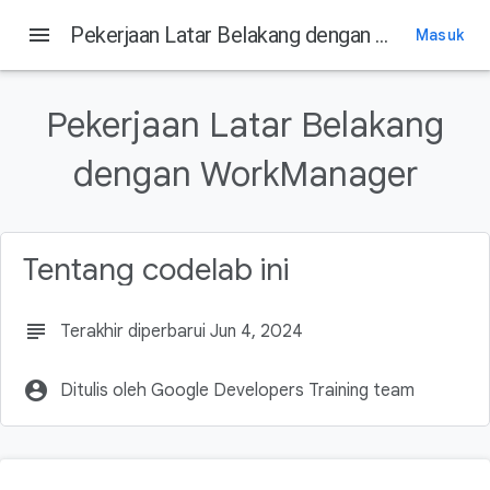
menu
Pekerjaan Latar Belakang dengan WorkManager
Masuk
Pada halaman ini
1. Sebelum memulai
Pekerjaan Latar Belakang
Prasyarat
Yang akan Anda pelajari
dengan WorkManager
Yang akan Anda lakukan
Yang akan Anda butuhkan
Tentang codelab ini
subject
Terakhir diperbarui Jun 4, 2024
account_circle
Ditulis oleh Google Developers Training team