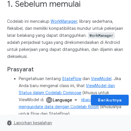
1. Sebelum memulai
Codelab ini mencakup
WorkManager
, library sederhana,
fleksibel, dan memiliki kompatibilitas mundur untuk pekerjaan
latar belakang yang dapat ditangguhkan.
WorkManager
adalah penjadwal tugas yang direkomendasikan di Android
untuk pekerjaan yang dapat ditangguhkan, dan dijamin akan
dieksekusi.
Prasyarat
Pengetahuan tentang
StateFlow
dan
ViewModel
. Jika
Anda baru mengenal class ini, lihat
ViewModel dan
Status dalam Codelab Compose
(khusus untuk
ViewModel dan Status) atau
Membaca dan
Berikutnya
mengupdate data dengan Codelab Room
(khususnya
untuk Flow dan StateFlow).
bug_report
Laporkan kesalahan
Pengetahuan tentang repositori dan injeksi
dependensi. Untuk pengingat, lihat
Menambahkan