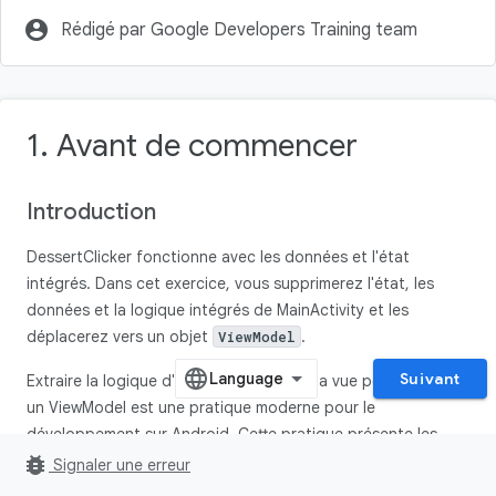
account_circle
Rédigé par Google Developers Training team
1. Avant de commencer
Introduction
DessertClicker fonctionne avec les données et l'état
intégrés. Dans cet exercice, vous supprimerez l'état, les
données et la logique intégrés de MainActivity et les
déplacerez vers un objet
.
ViewModel
Suivant
Extraire la logique d'une application de la vue pour en faire
un ViewModel est une pratique moderne pour le
développement sur Android. Cette pratique présente les
avantages suivants :
bug_report
Signaler une erreur