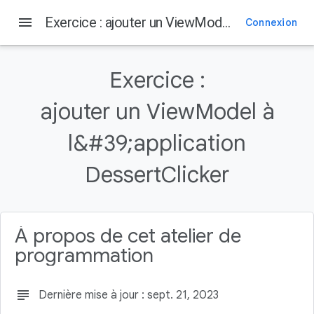
menu
Exercice : ajouter un ViewModel à l&#39;application DessertClicker
Connexion
Sur cette page
1. Avant de commencer
Exercice :
Introduction
Prérequis
ajouter un ViewModel à
Ce dont vous avez besoin
l&#39;application
Objectifs de l'atelier
DessertClicker
À propos de cet atelier de
programmation
subject
Dernière mise à jour : sept. 21, 2023