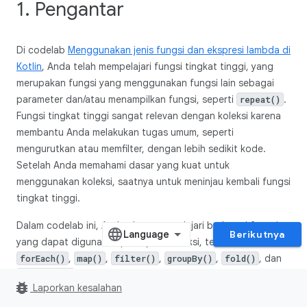
1. Pengantar
Di codelab
Menggunakan jenis fungsi dan ekspresi lambda di
Kotlin
, Anda telah mempelajari fungsi tingkat tinggi, yang
merupakan fungsi yang menggunakan fungsi lain sebagai
parameter dan/atau menampilkan fungsi, seperti
.
repeat()
Fungsi tingkat tinggi sangat relevan dengan koleksi karena
membantu Anda melakukan tugas umum, seperti
mengurutkan atau memfilter, dengan lebih sedikit kode.
Setelah Anda memahami dasar yang kuat untuk
menggunakan koleksi, saatnya untuk meninjau kembali fungsi
tingkat tinggi.
Dalam codelab ini, Anda akan mempelajari berbagai fungsi
Berikutnya
yang dapat digunakan pada jenis koleksi, termasuk
,
,
,
,
, dan
forEach()
map()
filter()
groupBy()
fold()
. Dalam proses ini, Anda akan mendapatkan
sortedBy()
bug_report
Laporkan kesalahan
latihan tambahan menggunakan ekspresi lambda.