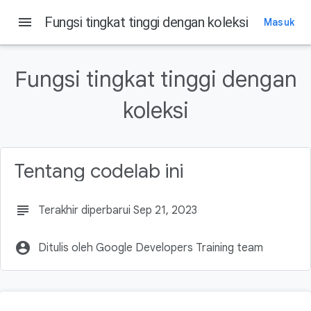
menu
Fungsi tingkat tinggi dengan koleksi
Masuk
Pada halaman ini
Prasyarat
Fungsi tingkat tinggi dengan
Yang akan Anda pelajari
Yang Anda butuhkan
koleksi
Kode awal
Melakukan loop pada daftar dengan forEach()
Menyematkan ekspresi dalam string
Tentang codelab ini
Ringkasan
subject
Terakhir diperbarui Sep 21, 2023
account_circle
Ditulis oleh Google Developers Training team