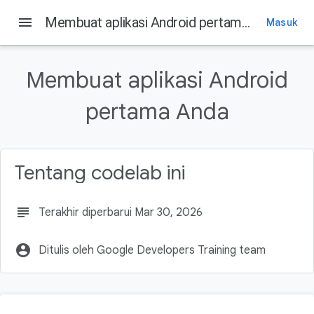
menu
Membuat aplikasi Android pertama Anda
Masuk
Pada halaman ini
1. Sebelum memulai
Membuat aplikasi Android
Prasyarat
Yang akan Anda butuhkan
pertama Anda
Yang akan Anda pelajari
Yang akan Anda build
Tentang codelab ini
subject
Terakhir diperbarui Mar 30, 2026
account_circle
Ditulis oleh Google Developers Training team