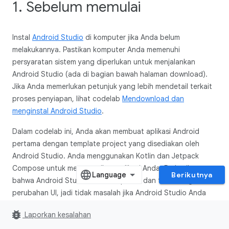
1. Sebelum memulai
Instal
Android Studio
di komputer jika Anda belum
melakukannya. Pastikan komputer Anda memenuhi
persyaratan sistem yang diperlukan untuk menjalankan
Android Studio (ada di bagian bawah halaman download).
Jika Anda memerlukan petunjuk yang lebih mendetail terkait
proses penyiapan, lihat codelab
Mendownload dan
menginstal Android Studio
.
Dalam codelab ini, Anda akan membuat aplikasi Android
pertama dengan template project yang disediakan oleh
Android Studio. Anda menggunakan Kotlin dan Jetpack
Compose untuk menyesuaikan aplikasi Anda. Perhatikan
Berikutnya
bahwa Android Studio selalu diupdate dan terkadang ada
perubahan UI, jadi tidak masalah jika Android Studio Anda
terlihat sedikit berbeda dari screenshot di codelab ini.
bug_report
Laporkan kesalahan
Prasyarat