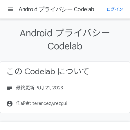
menu
Android プライバシー Codelab
ログイン
このページの内容
1. はじめに
Android プライバシー
学習内容
作成するアプリの概要
Codelab
必要なもの
2. プライバシーが重要な理由
この Codelab について
subject
最終更新: 9月 21, 2023
account_circle
作成者: terencez,yrezgui