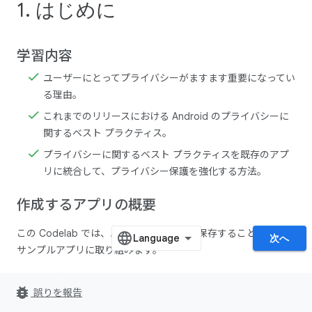
1. はじめに
学習内容
ユーザーにとってプライバシーがますます重要になってい
る理由。
これまでのリリースにおける Android のプライバシーに
関するベスト プラクティス。
プライバシーに関するベスト プラクティスを既存のアプ
リに統合して、プライバシー保護を強化する方法。
作成するアプリの概要
この Codelab では、ユーザーが思い出を保存することができる
次へ
サンプルアプリに取り組みます。
最初に、次の画面から開始します。
bug_report
誤りを報告
権限画面 - ホーム画面に進む前にすべての権限を付与す